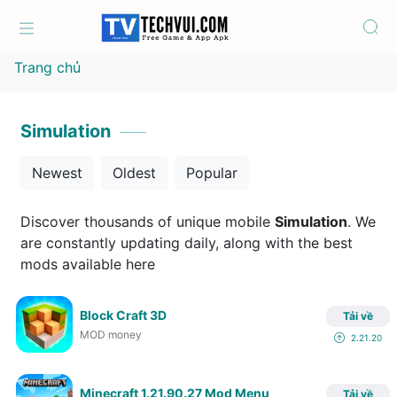
Trang chủ
Simulation
Newest
Oldest
Popular
Discover thousands of unique mobile
Simulation
. We
are constantly updating daily, along with the best
mods available here
Block Craft 3D
Tải về
MOD money
2.21.20
Minecraft 1.21.90.27 Mod Menu
Tải về