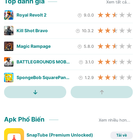
Top đánh giá
Xem tất cả...
Royal Revolt 2
9.0.0
Kill Shot Bravo
10.3.2
Magic Rampage
5.8.0
BATTLEGROUNDS MOBILE INDIA
3.1.0
SpongeBob SquarePants: Battle
1.2.9
Blades of Brim
2.19.49
Mod skin lol
13.6
Apk Phổ Biến
Xem nhiều hơn...
Nettruyen App (
1.1.2
SnapTube (Premium Unlocked)
Tải về
Tap Titans
5.26.0