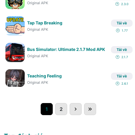
Original APK
2.3.0
Tap Tap Breaking
Tải về
Original APK
1.77
Bus Simulator: Ultimate 2.1.7 Mod APK
Tải về
Original APK
2.1.7
Teaching Feeling
Tải về
Original APK
2.6.1
1
2