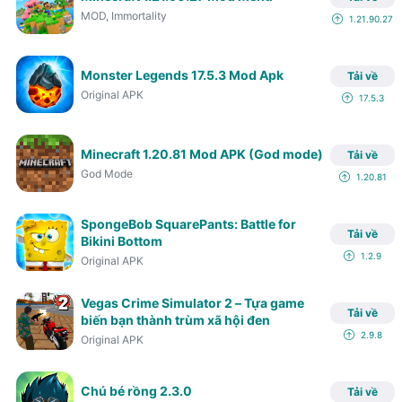
MOD, Immortality
1.21.90.27
Monster Legends 17.5.3 Mod Apk
Tải về
Original APK
17.5.3
Minecraft 1.20.81 Mod APK (God mode)
Tải về
God Mode
1.20.81
SpongeBob SquarePants: Battle for
Tải về
Bikini Bottom
1.2.9
Original APK
Vegas Crime Simulator 2 – Tựa game
Tải về
biến bạn thành trùm xã hội đen
2.9.8
Original APK
Chú bé rồng 2.3.0
Tải về