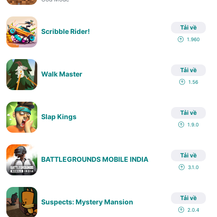
Tải về
Scribble Rider!
1.960
Tải về
Walk Master
1.56
Tải về
Slap Kings
1.9.0
Tải về
BATTLEGROUNDS MOBILE INDIA
3.1.0
Tải về
Suspects: Mystery Mansion
2.0.4