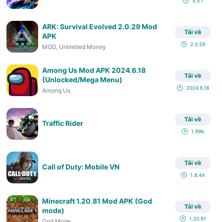
5.5.1
ARK: Survival Evolved 2.0.29 Mod
Tải về
APK
2.0.29
MOD, Unlimited Money
Among Us Mod APK 2024.6.18
Tải về
(Unlocked/Mega Menu)
2024.6.18
Among Us
Tải về
Traffic Rider
1.99b
Tải về
Call of Duty: Mobile VN
1.8.44
Minecraft 1.20.81 Mod APK (God
Tải về
mode)
1.20.81
God Mode