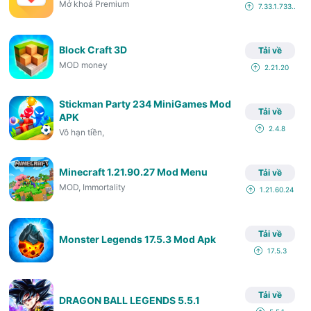
Mở khoá Premium
7.33.1.733...
House Flipper
1.243
Block Craft 3D
Tải về
MOD money
Shadow of Death
2.21.20
1.105.0.0
Stickman Party 234 MiniGames Mod
Minecraft 1.19.80.21 Mod
v1.19.80.21
Tải về
APK
2.4.8
Vô hạn tiền,
Hay Day
1.56.130
Minecraft 1.21.90.27 Mod Menu
Tải về
Left to Survive
5.6.1
MOD, Immortality
1.21.60.24
Candy Crush Soda
1.272.4
Tải về
Monster Legends 17.5.3 Mod Apk
17.5.3
Tải về
DRAGON BALL LEGENDS 5.5.1