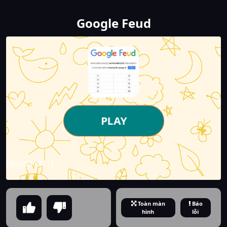
Google Feud
PLAY
[quads id=1]
Toàn màn
Báo
hình
lỗi