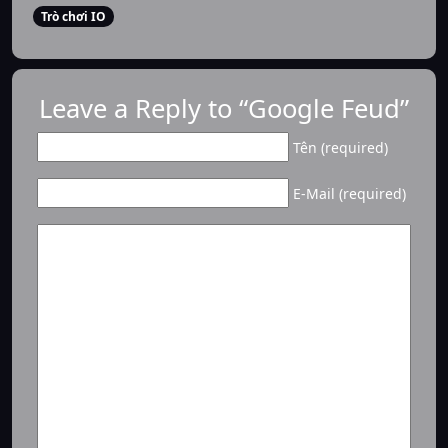
Trò chơi IO
Leave a Reply to “Google Feud”
Tên (required)
E-Mail (required)