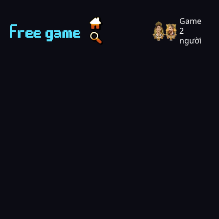
Techvui Play - Chơi game miễn phí
Game
2
người
Tìm game