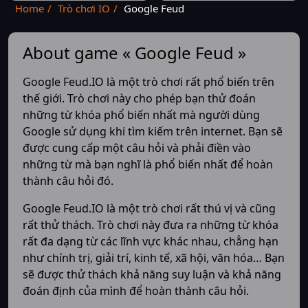
Home
Trò chơi IO
Google Feud
About game « Google Feud »
Google Feud.IO là một trò chơi rất phổ biến trên
thế giới. Trò chơi này cho phép bạn thử đoán
những từ khóa phổ biến nhất mà người dùng
Google sử dụng khi tìm kiếm trên internet. Bạn sẽ
được cung cấp một câu hỏi và phải điền vào
những từ mà bạn nghĩ là phổ biến nhất để hoàn
thành câu hỏi đó.
Google Feud.IO là một trò chơi rất thú vị và cũng
rất thử thách. Trò chơi này đưa ra những từ khóa
rất đa dạng từ các lĩnh vực khác nhau, chẳng hạn
như chính trị, giải trí, kinh tế, xã hội, văn hóa… Bạn
sẽ được thử thách khả năng suy luận và khả năng
đoán định của mình để hoàn thành câu hỏi.