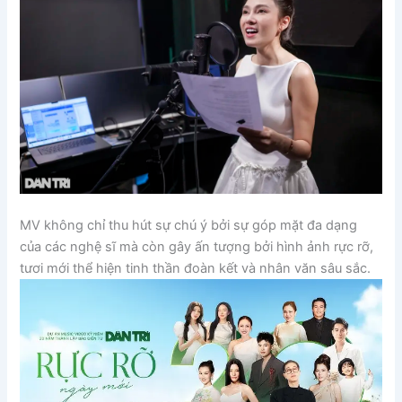
MV không chỉ thu hút sự chú ý bởi sự góp mặt đa dạng
của các nghệ sĩ mà còn gây ấn tượng bởi hình ảnh rực rỡ,
tươi mới thể hiện tinh thần đoàn kết và nhân văn sâu sắc.