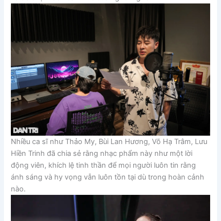
Nhiều ca sĩ như Thảo My, Bùi Lan Hương, Võ Hạ Trâm, Lưu
Hiền Trinh đã chia sẻ rằng nhạc phẩm này như một lời
động viên, khích lệ tinh thần để mọi người luôn tin rằng
ánh sáng và hy vọng vẫn luôn tồn tại dù trong hoàn cảnh
nào.