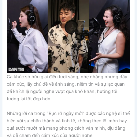
Ca khúc sở hữu giai điệu tươi sáng, nhẹ nhàng nhưng đầy
cảm xúc, lấy chủ đề về ánh sáng, niềm tin và sự lạc quan
để khích lệ người nghe vượt qua khó khăn, hướng tới
tương lai tốt đẹp hơn.
Những lời ca trong “Rực rỡ ngày mới” được các nghệ sĩ thể
hiện với sự chân thành và tinh tế, không theo lối mòn hay
quá sướt mướt mà mang phong cách văn minh, dịu dàng
và dễ chạm đến cảm xúc của người nghe.