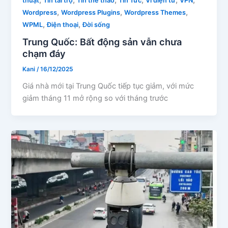
thuật
Tin tài trợ
Tin thể thao
Tin Tức
Ví điện tử
VPN
,
,
,
Wordpress
Wordpress Plugins
Wordpress Themes
,
,
WPML
Điện thoại
Đời sống
Trung Quốc: Bất động sản vẫn chưa
chạm đáy
Kani
/
16/12/2025
Giá nhà mới tại Trung Quốc tiếp tục giảm, với mức
giảm tháng 11 mở rộng so với tháng trước