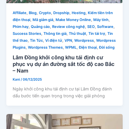
,
,
,
,
,
Affiliate
Blog
Crypto
Dropship
Hosting
Kiếm tiền trên
,
,
,
,
điện thoại
Mã giảm giá
Make Money Online
Máy tính
,
,
,
,
,
Phim hay
Quảng cáo
Review công nghệ
SEO
Software
,
,
,
,
Success Stories
Thông tin giá
Thủ thuật
Tin tài trợ
Tin
,
,
,
,
,
thể thao
Tin Tức
Ví điện tử
VPN
Wordpress
Wordpress
,
,
,
,
Plugins
Wordpress Themes
WPML
Điện thoại
Đời sống
Lâm Đồng khởi công khu tái định cư
phục vụ dự án đường sắt tốc độ cao Bắc
– Nam
Kani
/
06/12/2025
Ngày khởi công khu tái định cư tại Lâm Đồng đánh
dấu bước tiến quan trọng trong việc giải phóng