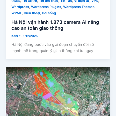
,
,
,
,
,
,
thuật
Tin tài trợ
Tin thể thao
Tin Tức
Ví điện tử
VPN
,
,
,
Wordpress
Wordpress Plugins
Wordpress Themes
,
,
WPML
Điện thoại
Đời sống
Hà Nội vận hành 1.873 camera AI nâng
cao an toàn giao thông
Kani
/
06/12/2025
Hà Nội đang bước vào giai đoạn chuyển đổi số
mạnh mẽ trong quản lý giao thông khi từ ngày