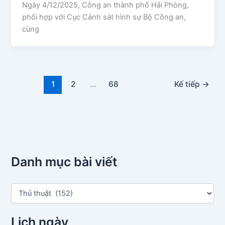
Ngày 4/12/2025, Công an thành phố Hải Phòng,
phối hợp với Cục Cảnh sát hình sự Bộ Công an,
cùng
1
2
…
68
Kế tiếp
→
Danh mục bài viết
D
a
n
h
Lịch ngày