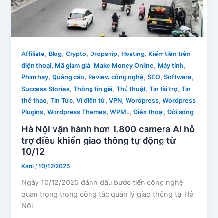
,
,
,
,
,
Affiliate
Blog
Crypto
Dropship
Hosting
Kiếm tiền trên
,
,
,
,
điện thoại
Mã giảm giá
Make Money Online
Máy tính
,
,
,
,
,
Phim hay
Quảng cáo
Review công nghệ
SEO
Software
,
,
,
,
Success Stories
Thông tin giá
Thủ thuật
Tin tài trợ
Tin
,
,
,
,
,
thể thao
Tin Tức
Ví điện tử
VPN
Wordpress
Wordpress
,
,
,
,
Plugins
Wordpress Themes
WPML
Điện thoại
Đời sống
Hà Nội vận hành hơn 1.800 camera AI hỗ
trợ điều khiển giao thông tự động từ
10/12
Kani
/
10/12/2025
Ngày 10/12/2025 đánh dấu bước tiến công nghệ
quan trọng trong công tác quản lý giao thông tại Hà
Nội