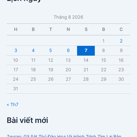
m
ụ
c
Tháng 8 2026
b
à
H
B
T
N
S
B
C
i
v
1
2
i
3
4
5
6
7
8
9
ế
t
10
11
12
13
14
15
16
17
18
19
20
21
22
23
24
25
26
27
28
29
30
31
« Th7
Bài viết mới
Zevran: Gã Sát Thủ Đào Hoa Và Hành Trình Tìm Lại Bản