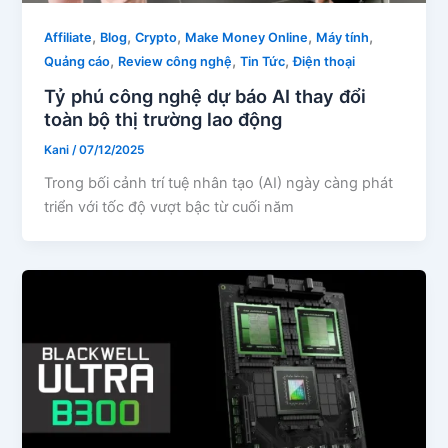
,
,
,
,
,
Affiliate
Blog
Crypto
Make Money Online
Máy tính
,
,
,
Quảng cáo
Review công nghệ
Tin Tức
Điện thoại
Tỷ phú công nghệ dự báo AI thay đổi
toàn bộ thị trường lao động
Kani
/
07/12/2025
Trong bối cảnh trí tuệ nhân tạo (AI) ngày càng phát
triển với tốc độ vượt bậc từ cuối năm