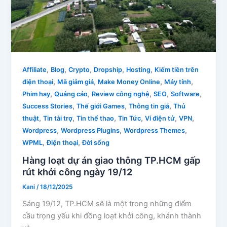
,
,
,
,
,
Affiliate
Blog
Crypto
Dropship
Hosting
Kiếm tiền trên
,
,
,
,
điện thoại
Mã giảm giá
Make Money Online
Máy tính
,
,
,
,
,
Phim hay
Quảng cáo
Review công nghệ
SEO
Software
,
,
,
Success Stories
Thế giới Games
Thông tin giá
Thủ
,
,
,
,
,
,
thuật
Tin tài trợ
Tin thể thao
Tin Tức
Ví điện tử
VPN
,
,
,
Wordpress
Wordpress Plugins
Wordpress Themes
,
,
WPML
Điện thoại
Đời sống
Hàng loạt dự án giao thông TP.HCM gấp
rút khởi công ngày 19/12
Kani
/
18/12/2025
Sáng 19/12, TP.HCM sẽ là một trong những điểm
cầu trọng yếu khi đồng loạt khởi công, khánh thành