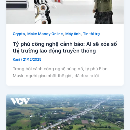
,
,
,
Crypto
Make Money Online
Máy tính
Tin tài trợ
Tỷ phú công nghệ cảnh báo: AI sẽ xóa sổ
thị trường lao động truyền thống
Kani
/
21/12/2025
Trong bối cảnh công nghệ bùng nổ, tỷ phú Elon
Musk, người giàu nhất thế giới, đã đưa ra lời