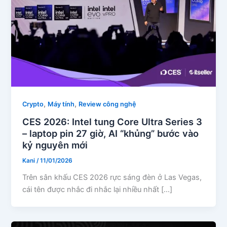
,
,
Crypto
Máy tính
Review công nghệ
CES 2026: Intel tung Core Ultra Series 3
– laptop pin 27 giờ, AI “khủng” bước vào
kỷ nguyên mới
Kani
/
11/01/2026
Trên sân khấu CES 2026 rực sáng đèn ở Las Vegas,
cái tên được nhắc đi nhắc lại nhiều nhất […]