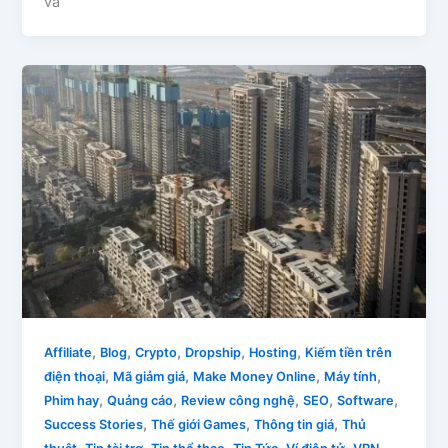
và
,
,
,
,
,
Affiliate
Blog
Crypto
Dropship
Hosting
Kiếm tiền trên
,
,
,
,
điện thoại
Mã giảm giá
Make Money Online
Máy tính
,
,
,
,
,
Phim hay
Quảng cáo
Review công nghệ
SEO
Software
,
,
,
Success Stories
Thế giới Games
Thông tin giá
Thủ
,
,
,
,
,
,