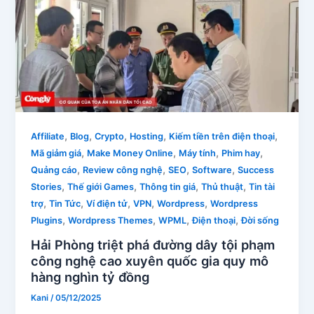
,
,
,
,
,
Affiliate
Blog
Crypto
Hosting
Kiếm tiền trên điện thoại
,
,
,
,
Mã giảm giá
Make Money Online
Máy tính
Phim hay
,
,
,
,
Quảng cáo
Review công nghệ
SEO
Software
Success
,
,
,
,
Stories
Thế giới Games
Thông tin giá
Thủ thuật
Tin tài
,
,
,
,
,
trợ
Tin Tức
Ví điện tử
VPN
Wordpress
Wordpress
,
,
,
,
Plugins
Wordpress Themes
WPML
Điện thoại
Đời sống
Hải Phòng triệt phá đường dây tội phạm
công nghệ cao xuyên quốc gia quy mô
hàng nghìn tỷ đồng
Kani
/
05/12/2025