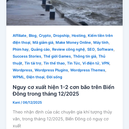
,
,
,
,
,
Affiliate
Blog
Crypto
Dropship
Hosting
Kiếm tiền trên
,
,
,
,
điện thoại
Mã giảm giá
Make Money Online
Máy tính
,
,
,
,
,
Phim hay
Quảng cáo
Review công nghệ
SEO
Software
,
,
,
Success Stories
Thế giới Games
Thông tin giá
Thủ
,
,
,
,
,
,
thuật
Tin tài trợ
Tin thể thao
Tin Tức
Ví điện tử
VPN
,
,
,
Wordpress
Wordpress Plugins
Wordpress Themes
,
,
WPML
Điện thoại
Đời sống
Nguy cơ xuất hiện 1-2 cơn bão trên Biển
Đông trong tháng 12/2025
Kani
/
06/12/2025
Theo nhận định của các chuyên gia khí tượng thủy
văn, trong tháng 12/2025, Biển Đông có nguy cơ
xuất