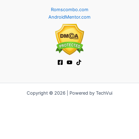
Romscombo.com
AndroidMentor.com
Copyright © 2026 | Powered by TechVui
12bet
|
ra khoi tv
|
mitom
|
truc tiep bong da xoilac
|
FB68
|
b52club
|
fun88
|
go88
|
https://pg999.baby
|
78win
|
hi88
|
Jun88
|
https://kqbd.deal/
|
kèo bóng đá
|
ok9 lin
|
IWIN
|
sky88
|
game bắn cá đổi thưởng
|
kèo nhà cái
|
tỷ lệ kèo
|
66club
|
188bet
|
hi 88
|
Nowgoal
|
7m
|
90p
|
LC88
|
8kbet
|
bet88
|
f168
|
kèo
bóng đá
|
rikvip
|
Jun88
|
kèo bóng đá hôm nay
|
xoilac
|