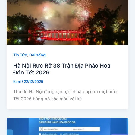
,
Tin Tức
Đời sống
Hà Nội Rực Rỡ 38 Trận Địa Pháo Hoa
Đón Tết 2026
Kani
/
22/12/2025
Thủ đô Hà Nội đang rạo rực chuẩn bị cho một mùa
Tết 2026 bùng nổ sắc màu với kế