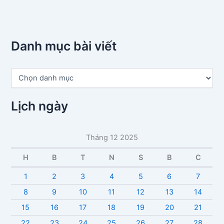
Danh mục bài viết
D
a
n
h
Lịch ngày
m
ụ
c
Tháng 12 2025
b
à
H
B
T
N
S
B
C
i
v
1
2
3
4
5
6
7
i
8
9
10
11
12
13
14
ế
t
15
16
17
18
19
20
21
22
23
24
25
26
27
28