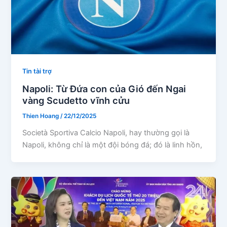
Tin tài trợ
Napoli: Từ Đứa con của Gió đến Ngai
vàng Scudetto vĩnh cửu
Thien Hoang
/
22/12/2025
Società Sportiva Calcio Napoli, hay thường gọi là
Napoli, không chỉ là một đội bóng đá; đó là linh hồn,