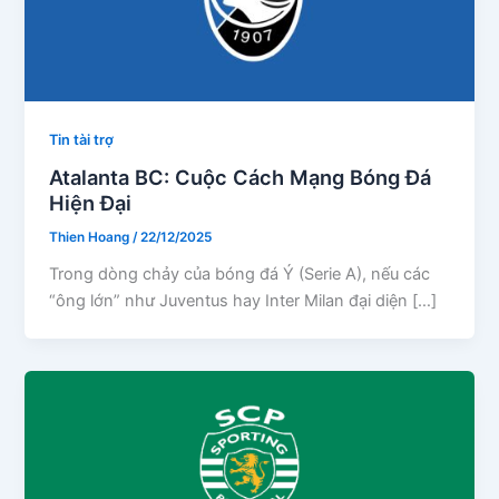
Tin tài trợ
Atalanta BC: Cuộc Cách Mạng Bóng Đá
Hiện Đại
Thien Hoang
/
22/12/2025
Trong dòng chảy của bóng đá Ý (Serie A), nếu các
“ông lớn” như Juventus hay Inter Milan đại diện […]