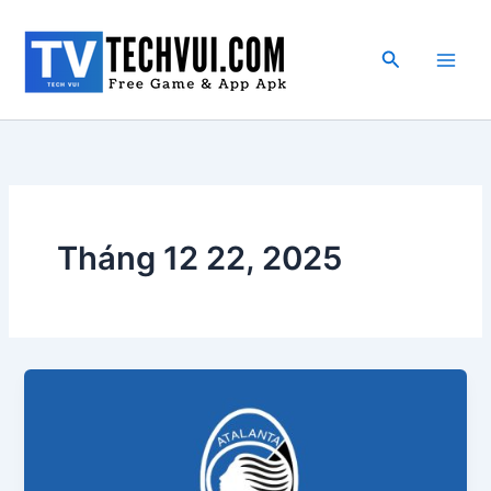
Nhảy
tới
Tìm
nội
kiếm
dung
Tháng 12 22, 2025