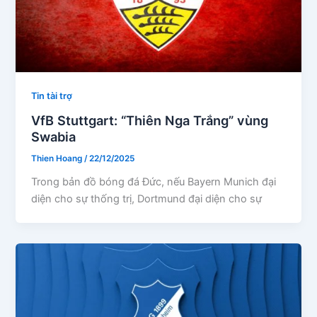
Tin tài trợ
VfB Stuttgart: “Thiên Nga Trắng” vùng
Swabia
Thien Hoang
/
22/12/2025
Trong bản đồ bóng đá Đức, nếu Bayern Munich đại
diện cho sự thống trị, Dortmund đại diện cho sự