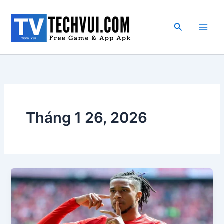
Nhảy
tới
Tìm
nội
kiếm
dung
Tháng 1 26, 2026