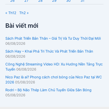
26
27
28
29
30
31
« Th12
Th2 »
Bài viết mới
Sách Phát Triển Bản Thân – Giá Trị Và Tư Duy Thời Đại Mới
06/08/2026
Sách Hay – Khai Phá Tri Thức Và Phát Triển Bản Thân
06/08/2026
Công Nghệ Streaming Video HD: Xu Hướng Nền Tảng Trực
Tuyến
06/08/2026
Nico Paz là ai? Phong cách chơi bóng của Nico Paz tại WC
2026
05/08/2026
Rodri – Bộ Não Thép Làm Chủ Tuyến Giữa Sân Bóng
05/08/2026