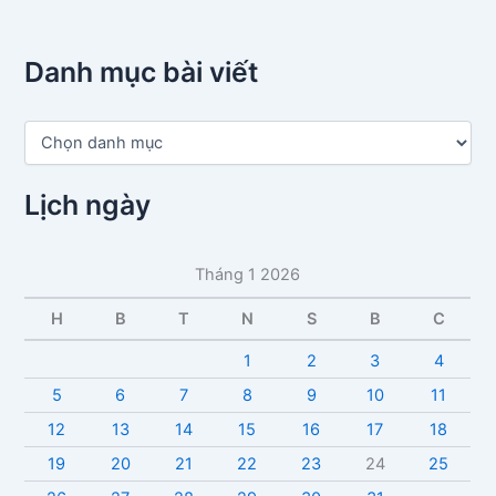
Danh mục bài viết
D
a
n
h
Lịch ngày
m
ụ
c
Tháng 1 2026
b
à
H
B
T
N
S
B
C
i
v
1
2
3
4
i
5
6
7
8
9
10
11
ế
t
12
13
14
15
16
17
18
19
20
21
22
23
24
25