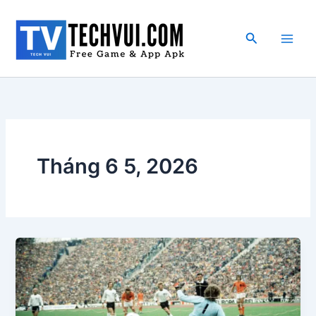
Nhảy
tới
Tìm
nội
kiếm
dung
Tháng 6 5, 2026