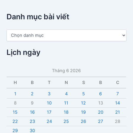
Danh mục bài viết
D
a
n
h
Lịch ngày
m
ụ
c
Tháng 6 2026
b
à
H
B
T
N
S
B
C
i
v
1
2
3
4
5
6
7
i
8
9
10
11
12
13
14
ế
t
15
16
17
18
19
20
21
22
23
24
25
26
27
28
29
30