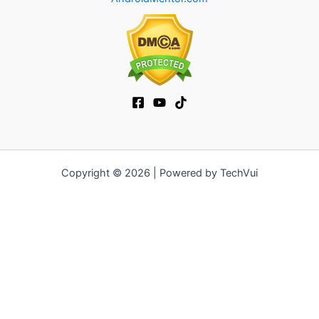
Copyright © 2026 | Powered by TechVui
12bet
|
ra khoi tv
|
mitom
|
truc tiep bong da xoilac
|
FB68
|
b52club
|
fun88
|
go88
|
https://pg999.baby
|
78win
|
hi88
|
Jun88
|
https://kqbd.deal/
|
kèo bóng đá
|
ok9 lin
|
IWIN
|
sky88
|
game bắn cá đổi thưởng
|
kèo nhà cái
|
tỷ lệ kèo
|
66club
|
188bet
|
hi 88
|
Nowgoal
|
7m
|
90p
|
LC88
|
8kbet
|
bet88
|
f168
|
kèo
bóng đá
|
rikvip
|
Jun88
|
kèo bóng đá hôm nay
|
xoilac
|
https://okvipno1.com/
|
78win
|
https://vn88.cn.com/
|
F8BET
|
sun win
|
789bet
|
https://vin777.jp.net/
|
b52club
|
F8BET
|
Tải