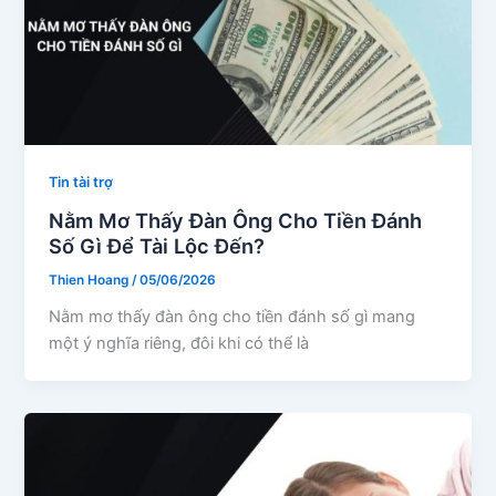
Tin tài trợ
Nằm Mơ Thấy Đàn Ông Cho Tiền Đánh
Số Gì Để Tài Lộc Đến?
Thien Hoang
/
05/06/2026
Nằm mơ thấy đàn ông cho tiền đánh số gì mang
một ý nghĩa riêng, đôi khi có thể là