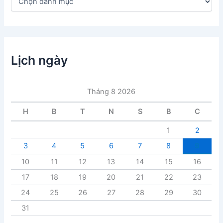
a
n
h
m
ụ
c
Lịch ngày
b
à
i
Tháng 8 2026
v
i
H
B
T
N
S
B
C
ế
t
1
2
3
4
5
6
7
8
9
10
11
12
13
14
15
16
17
18
19
20
21
22
23
24
25
26
27
28
29
30
31