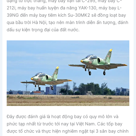
dạng từ trực thăng, máy bay vận tải C-295, máy bay C-
212i, máy bay huấn luyện đa năng YAK-130, máy bay L-
39NG đến máy bay tiêm kích Su-30MK2 sẽ đồng loạt bay
qua bầu trời Hà Nội, tạo nên màn trình diễn ấn tượng, đánh
dấu sự kiện trọng đại của đất nước.
Đây được đánh giá là hoạt động bay có quy mô lớn và
phức tạp nhất từ trước tới nay tại Việt Nam. Các tốp bay
được tổ chức và thực hiện nghiêm ngặt tại 3 sân bay chính