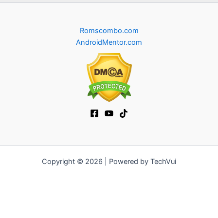
Romscombo.com
AndroidMentor.com
Copyright © 2026 | Powered by TechVui
12bet
|
ra khoi tv
|
mitom
|
truc tiep bong da xoilac
|
FB68
|
b52club
|
fun88
|
go88
|
https://pg999.baby
|
78win
|
hi88
|
Jun88
|
https://kqbd.deal/
|
kèo bóng đá
|
ok9 lin
|
IWIN
|
sky88
|
game bắn cá đổi thưởng
|
kèo nhà cái
|
tỷ lệ kèo
|
66club
|
188bet