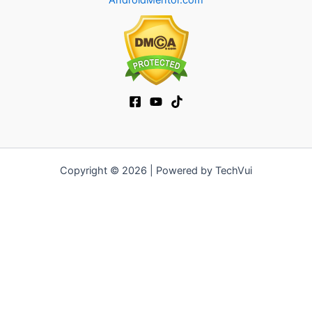
AndroidMentor.com
Copyright © 2026 | Powered by TechVui
12bet
|
ra khoi tv
|
mitom
|
truc tiep bong da xoilac
|
FB68
|
b52club
|
fun88
|
go88
|
https://pg999.baby
|
78win
|
hi88
|
Jun88
|
https://kqbd.deal/
|
kèo bóng đá
|
ok9 lin
|
IWIN
|
sky88
|
game bắn cá đổi thưởng
|
kèo nhà cái
|
tỷ lệ kèo
|
66club
|
188bet
|
hi 88
|
Nowgoal
|
7m
|
90p
|
LC88
|
8kbet
|
bet88
|
f168
|
kèo
bóng đá
|
rikvip
|
Jun88
|
kèo bóng đá hôm nay
|
xoilac
|
https://okvipno1.com/
|
78win
|
https://vn88.cn.com/
|
F8BET
|
sun win
|
789bet
|
https://vin777.jp.net/
|
b52club
|
F8BET
|
Tải