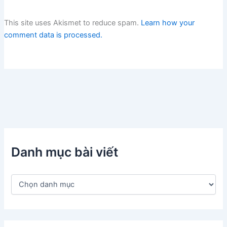
This site uses Akismet to reduce spam.
Learn how your
comment data is processed.
Danh mục bài viết
D
a
n
h
m