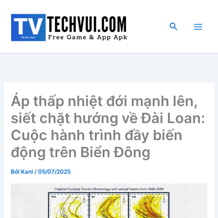
Nhảy
tới
Tìm
nội
kiếm
dung
Áp thấp nhiệt đới mạnh lên,
siết chặt hướng về Đài Loan:
Cuộc hành trình đầy biến
động trên Biển Đông
Bởi
Kani
/
05/07/2025