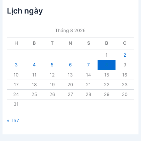
ụ
c
Lịch ngày
b
à
i
Tháng 8 2026
v
i
H
B
T
N
S
B
C
ế
t
1
2
3
4
5
6
7
8
9
10
11
12
13
14
15
16
17
18
19
20
21
22
23
24
25
26
27
28
29
30
31
« Th7