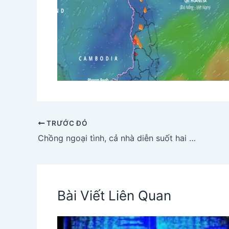
TRƯỚC ĐÓ
Chồng ngoại tình, cả nhà diễn suốt hai năm: Nỗi đau thấu tận tâm can
Bài Viết Liên Quan