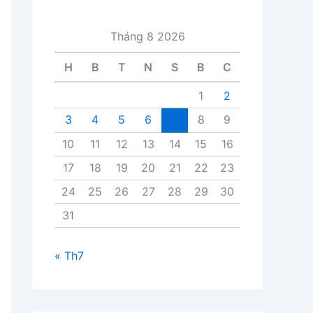
i
v
Tháng 8 2026
i
ế
H
B
T
N
S
B
C
t
1
2
3
4
5
6
7
8
9
10
11
12
13
14
15
16
17
18
19
20
21
22
23
24
25
26
27
28
29
30
31
« Th7