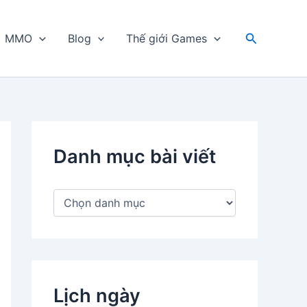
Tìm
MMO
Blog
Thế giới Games
kiếm
Danh mục bài viết
D
a
n
h
m
ụ
c
Lịch ngày
b
à