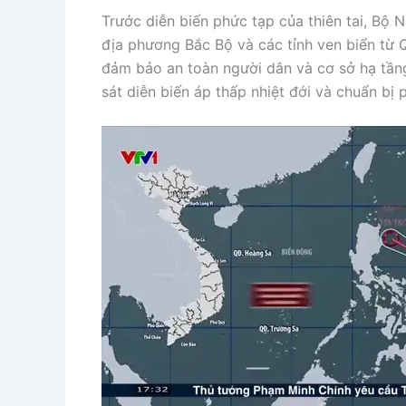
Trước diễn biến phức tạp của thiên tai, Bộ
địa phương Bắc Bộ và các tỉnh ven biển từ
đảm bảo an toàn người dân và cơ sở hạ tần
sát diễn biến áp thấp nhiệt đới và chuẩn b