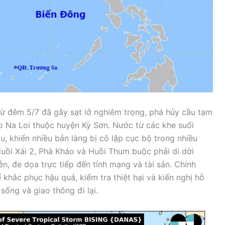
 từ đêm 5/7 đã gây sạt lở nghiêm trọng, phá hủy cầu tạm
o Na Loi thuộc huyện Kỳ Sơn. Nước từ các khe suối
u, khiến nhiều bản làng bị cô lập cục bộ trong nhiều
uồi Xái 2, Phà Kháo và Huồi Thum buộc phải di dời
ễn, đe dọa trực tiếp đến tính mạng và tài sản. Chính
khắc phục hậu quả, kiểm tra thiệt hại và kiến nghị hỗ
ống và giao thông đi lại.