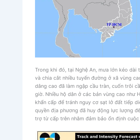
Trong khi đó, tại Nghệ An, mưa lớn kéo dài
và chia cắt nhiều tuyến đường ở xã vùng ca
dâng cao đã làm ngập cầu tràn, cuốn trôi cầ
giờ. Nhiều hộ dân ở các bản vùng cao như H
khẩn cấp để tránh nguy cơ sạt lở đất tiếp di
quyền địa phương đã huy động lực lượng để 
trợ từ cấp trên nhằm đảm bảo ổn định cuộc s