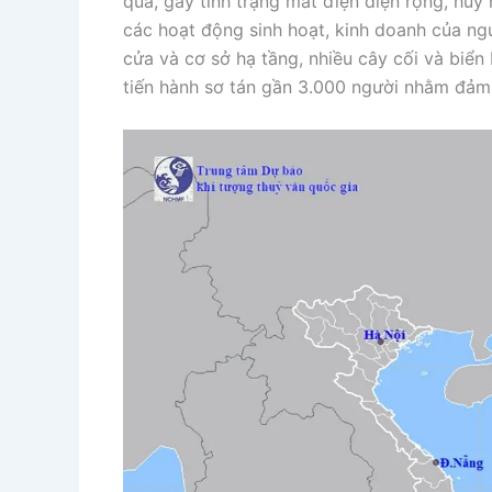
qua, gây tình trạng mất điện diện rộng, hủ
các hoạt động sinh hoạt, kinh doanh của ngư
cửa và cơ sở hạ tầng, nhiều cây cối và biển
tiến hành sơ tán gần 3.000 người nhằm đảm 