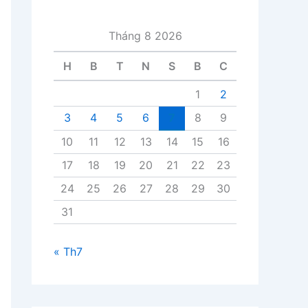
i
v
Tháng 8 2026
i
ế
H
B
T
N
S
B
C
t
1
2
3
4
5
6
7
8
9
10
11
12
13
14
15
16
17
18
19
20
21
22
23
24
25
26
27
28
29
30
31
« Th7