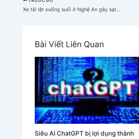
TRƯỚC ĐÓ
Xe tải lật xuống suối ở Nghệ An gây sạt lở và gián đoạn giao thông
Bài Viết Liên Quan
Siêu AI ChatGPT bị lợi dụng thành