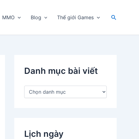
Tìm
MMO
Blog
Thế giới Games
kiếm
Danh mục bài viết
D
a
n
h
m
ụ
c
Lịch ngày
b
à