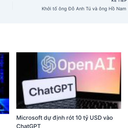
KẾ TIẾ
Khởi t
Microsoft dự định rót 10 tỷ USD vào
ChatGPT