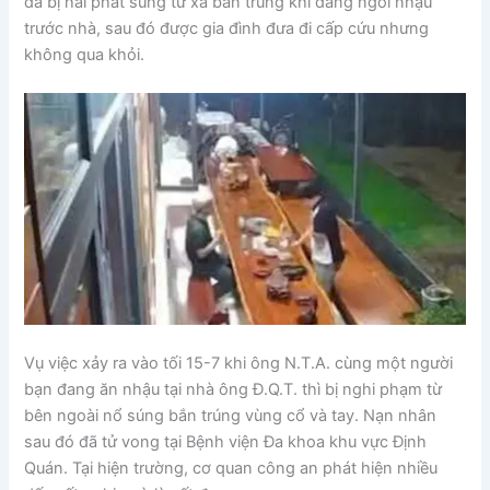
đã bị hai phát súng từ xa bắn trúng khi đang ngồi nhậu
trước nhà, sau đó được gia đình đưa đi cấp cứu nhưng
không qua khỏi.
Vụ việc xảy ra vào tối 15-7 khi ông N.T.A. cùng một người
bạn đang ăn nhậu tại nhà ông Đ.Q.T. thì bị nghi phạm từ
bên ngoài nổ súng bắn trúng vùng cổ và tay. Nạn nhân
sau đó đã tử vong tại Bệnh viện Đa khoa khu vực Định
Quán. Tại hiện trường, cơ quan công an phát hiện nhiều