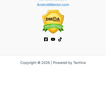
AndroidMentor.com
Copyright © 2026 | Powered by TechVui
12bet
|
ra khoi tv
|
mitom
|
truc tiep bong da xoilac
|
FB68
|
b52club
|
fun88
|
go88
|
https://pg999.baby
|
78win
|
hi88
|
Jun88
|
https://kqbd.deal/
|
kèo bóng đá
|
ok9 lin
|
IWIN
|
sky88
|
game bắn cá đổi thưởng
|
kèo nhà cái
|
tỷ lệ kèo
|
66club
|
188bet
|
hi 88
|
Nowgoal
|
7m
|
90p
|
LC88
|
8kbet
|
bet88
|
f168
|
kèo
bóng đá
|
rikvip
|
Jun88
|
kèo bóng đá hôm nay
|
xoilac
|
https://okvipno1.com/
|
78win
|
https://vn88.cn.com/
|
F8BET
|