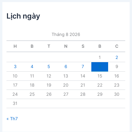
m
ụ
c
Lịch ngày
b
à
i
Tháng 8 2026
v
i
H
B
T
N
S
B
C
ế
t
1
2
3
4
5
6
7
8
9
10
11
12
13
14
15
16
17
18
19
20
21
22
23
24
25
26
27
28
29
30
31
« Th7