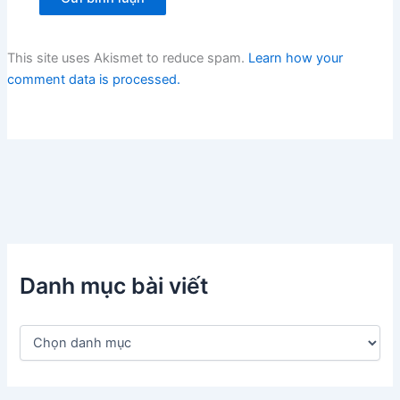
This site uses Akismet to reduce spam.
Learn how your
comment data is processed.
Danh mục bài viết
D
a
n
h