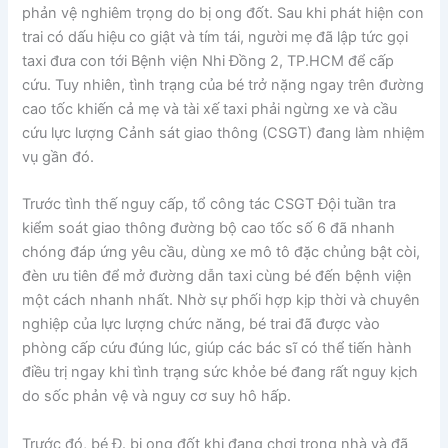
phản vệ nghiêm trọng do bị ong đốt. Sau khi phát hiện con
trai có dấu hiệu co giật và tím tái, người mẹ đã lập tức gọi
taxi đưa con tới Bệnh viện Nhi Đồng 2, TP.HCM để cấp
cứu. Tuy nhiên, tình trạng của bé trở nặng ngay trên đường
cao tốc khiến cả mẹ và tài xế taxi phải ngừng xe và cầu
cứu lực lượng Cảnh sát giao thông (CSGT) đang làm nhiệm
vụ gần đó.
Trước tình thế nguy cấp, tổ công tác CSGT Đội tuần tra
kiểm soát giao thông đường bộ cao tốc số 6 đã nhanh
chóng đáp ứng yêu cầu, dùng xe mô tô đặc chủng bật còi,
đèn ưu tiên để mở đường dẫn taxi cùng bé đến bệnh viện
một cách nhanh nhất. Nhờ sự phối hợp kịp thời và chuyên
nghiệp của lực lượng chức năng, bé trai đã được vào
phòng cấp cứu đúng lúc, giúp các bác sĩ có thể tiến hành
điều trị ngay khi tình trạng sức khỏe bé đang rất nguy kịch
do sốc phản vệ và nguy cơ suy hô hấp.
Trước đó, bé Đ. bị ong đốt khi đang chơi trong nhà và đã