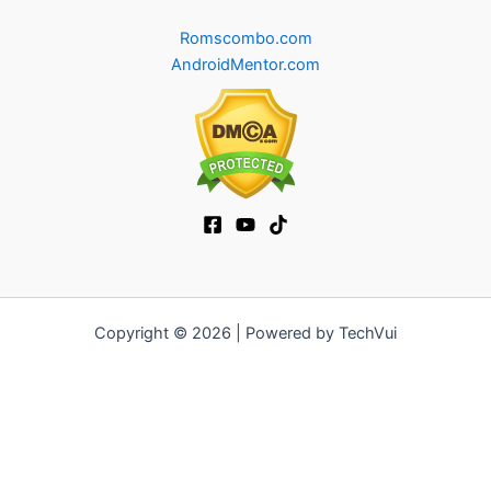
Romscombo.com
AndroidMentor.com
Copyright © 2026 | Powered by TechVui
12bet
|
ra khoi tv
|
mitom
|
truc tiep bong da xoilac
|
FB68
|
b52club
|
fun88
|
go88
|
https://pg999.baby
|
78win
|
hi88
|
Jun88
|
https://kqbd.deal/
|
kèo bóng đá
|
ok9 lin
|
IWIN
|
sky88
|
game bắn cá đổi thưởng
|
kèo nhà cái
|
tỷ lệ kèo
|
66club
|
188bet
|
hi 88
|
Nowgoal
|
7m
|
90p
|
LC88
|
8kbet
|
bet88
|
f168
|
kèo