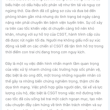
biểu hiện có dấu hiệu sốc phản vệ như tím tái và nguy cơ
ngừng thở. Gia đình đã cố gắng sơ cứu và đưa bé đến
phòng khám gần nhà nhưng do tình trạng bé ngày càng
nặng nên phải chuyển lên bệnh viện tuyến trên. Sự cố xảy
ra trên cao tốc khiến việc di chuyển càng trở nên khó
khăn, nhưng với sự hỗ trợ của CSGT, hành trình cấp cứu
đã được rút ngắn tối đa. Người mẹ không giấu nổi sự xúc
động và biết ơn các chiến sĩ CSGT đã tận tình hỗ trợ trong
thời điểm con trai chị đang trong cơn nguy kịch.
Đây là một vụ việc điển hình nhấn mạnh tầm quan trọng
của việc xử lý nhanh chóng các trường hợp sốc phản vệ,
đặc biệt là do ong đốt, một trong những nguyên nhân có
thể gây ra những biến chứng nghiêm trọng, thậm chí đe
dọa tính mạng. Việc phối hợp giữa người dân, tài xế và lực
lượng cứu hộ, đặc biệt là CSGT trong việc mở đường trên
cao tốc đã cứu sống bé trai một cách ngoạn mục, tạo nên
câu chuyện đầy cảm hứng về tinh thần trách nhiệm và sự