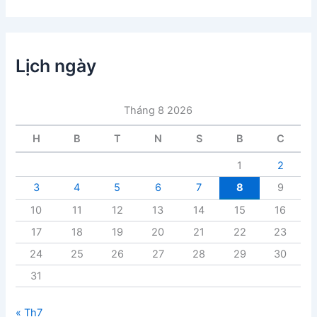
n
h
m
ụ
c
Lịch ngày
b
à
i
Tháng 8 2026
v
i
H
B
T
N
S
B
C
ế
t
1
2
3
4
5
6
7
8
9
10
11
12
13
14
15
16
17
18
19
20
21
22
23
24
25
26
27
28
29
30
31
« Th7