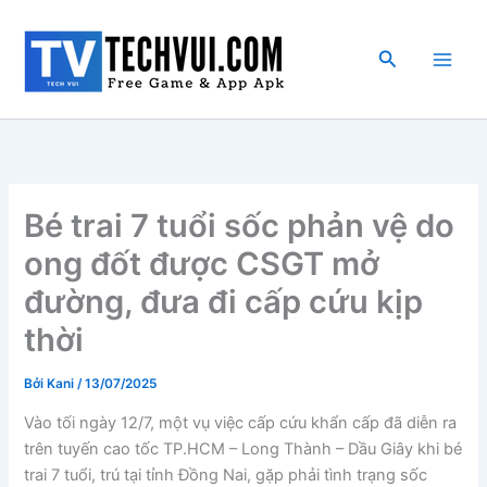
Nhảy
tới
Tìm
nội
kiếm
dung
Bé trai 7 tuổi sốc phản vệ do
ong đốt được CSGT mở
đường, đưa đi cấp cứu kịp
thời
Bởi
Kani
/
13/07/2025
Vào tối ngày 12/7, một vụ việc cấp cứu khẩn cấp đã diễn ra
trên tuyến cao tốc TP.HCM – Long Thành – Dầu Giây khi bé
trai 7 tuổi, trú tại tỉnh Đồng Nai, gặp phải tình trạng sốc