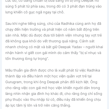
Lúc đó, cô đang chuẩn bị bữa sáng thì bị ông Deepak nổ
súng 5 phát từ phía sau, trong đó có 3 phát đạn trúng vào
lưng khiến cô gục ngã ngay tại chỗ.
Sau khi nghe tiếng súng, chú của Radhika cùng anh họ đã
chạy đến hiện trường và phát hiện cô nằm bất động trên
sàn nhà. Mặc dù được đưa tới bệnh viện nhưng tay vợt trẻ
đã không qua khỏi do vết thương quá nặng. Cảnh sát
nhanh chóng có mặt và bắt giữ Deepak Yadav – người khai
nhận hành vi giết con gái mình do cảm thấy “bị sỉ nhục và
tổn thương lòng tự trọng”.
Mâu thuẫn gia đình được cho là xuất phát từ việc Radhika
thành lập và điều hành một học viện quần vợt trẻ tại
Gurugram, trong khi ông Deepak phản đối kịch liệt. Ông
cho rằng việc con gái mở học viện khiến người dân trong
làng nhìn nhận gia đình họ khác đi, cho rằng ông chỉ sống
phụ thuộc vào thu nhập từ cô, điều này đã khiến ông chịu
áp lực tâm lý lớn và trở nên căng thẳng.