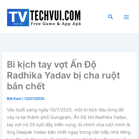
Nhảy
tới
Tìm
nội
kiếm
dung
Bi kịch tay vợt Ấn Độ
Radhika Yadav bị cha ruột
bắn chết
Bởi
Kani
/
12/07/2025
Vào buổi sáng ngày 10/7/2025, một bi kịch đau lòng đã
xảy ra tại thành phố Gurugram, Ấn Độ khi Radhika Yadav,
tay vợt nữ 25 tuổi đầy triển vọng, bị chính cha ruột mình là
ông Deepak Yadav bắn chết ngay trong căn bếp nhà riêng.