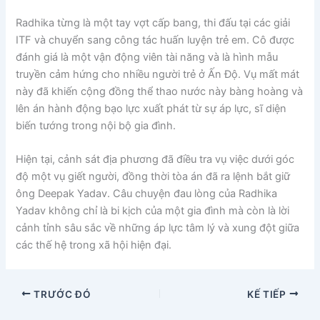
Radhika từng là một tay vợt cấp bang, thi đấu tại các giải
ITF và chuyển sang công tác huấn luyện trẻ em. Cô được
đánh giá là một vận động viên tài năng và là hình mẫu
truyền cảm hứng cho nhiều người trẻ ở Ấn Độ. Vụ mất mát
này đã khiến cộng đồng thể thao nước này bàng hoàng và
lên án hành động bạo lực xuất phát từ sự áp lực, sĩ diện
biến tướng trong nội bộ gia đình.
Hiện tại, cảnh sát địa phương đã điều tra vụ việc dưới góc
độ một vụ giết người, đồng thời tòa án đã ra lệnh bắt giữ
ông Deepak Yadav. Câu chuyện đau lòng của Radhika
Yadav không chỉ là bi kịch của một gia đình mà còn là lời
cảnh tỉnh sâu sắc về những áp lực tâm lý và xung đột giữa
các thế hệ trong xã hội hiện đại.
TRƯỚC ĐÓ
KẾ TIẾP