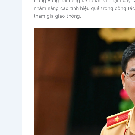
trong vòng hai tiếng kể từ khi vi phạm xảy 
nhằm nâng cao tính hiệu quả trong công tác
tham gia giao thông.