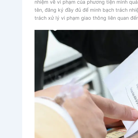
nhiệm về vi phạm của phương tiện mình quản 
tên, đăng ký đầy đủ để minh bạch trách nhi
trách xử lý vi phạm giao thông liên quan đ