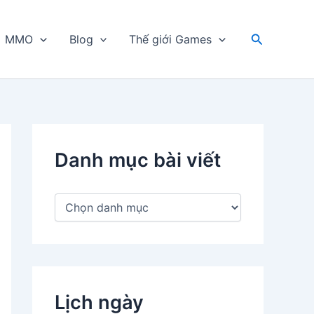
Tìm
MMO
Blog
Thế giới Games
kiếm
Danh mục bài viết
D
a
n
h
m
ụ
c
Lịch ngày
b
à