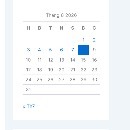
i
v
Tháng 8 2026
i
ế
H
B
T
N
S
B
C
t
1
2
3
4
5
6
7
8
9
10
11
12
13
14
15
16
17
18
19
20
21
22
23
24
25
26
27
28
29
30
31
« Th7