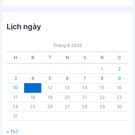
h
m
ụ
c
Lịch ngày
b
à
i
Tháng 8 2026
v
i
H
B
T
N
S
B
C
ế
t
1
2
3
4
5
6
7
8
9
10
11
12
13
14
15
16
17
18
19
20
21
22
23
24
25
26
27
28
29
30
31
« Th7