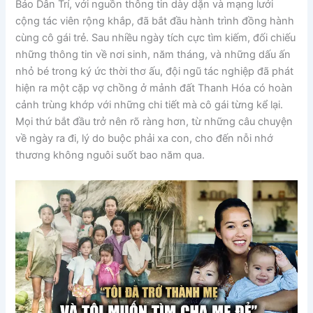
Báo Dân Trí, với nguồn thông tin dày dặn và mạng lưới
cộng tác viên rộng khắp, đã bắt đầu hành trình đồng hành
cùng cô gái trẻ. Sau nhiều ngày tích cực tìm kiếm, đối chiếu
những thông tin về nơi sinh, năm tháng, và những dấu ấn
nhỏ bé trong ký ức thời thơ ấu, đội ngũ tác nghiệp đã phát
hiện ra một cặp vợ chồng ở mảnh đất Thanh Hóa có hoàn
cảnh trùng khớp với những chi tiết mà cô gái từng kể lại.
Mọi thứ bắt đầu trở nên rõ ràng hơn, từ những câu chuyện
về ngày ra đi, lý do buộc phải xa con, cho đến nỗi nhớ
thương không nguôi suốt bao năm qua.