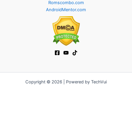
Romscombo.com
AndroidMentor.com
Copyright © 2026 | Powered by TechVui
12bet
|
ra khoi tv
|
mitom
|
truc tiep bong da xoilac
|
FB68
|
b52club
|
fun88
|
go88
|
https://pg999.baby
|
78win
|
hi88
|
Jun88
|
https://kqbd.deal/
|
kèo bóng đá
|
ok9 lin
|
IWIN
|
sky88
|
game bắn cá đổi thưởng
|
kèo nhà cái
|
tỷ lệ kèo
|
66club
|
188bet
|
hi 88
|
Nowgoal
|
7m
|
90p
|
LC88
|
8kbet
|
bet88
|
f168
|
kèo
bóng đá
|
rikvip
|
Jun88
|
kèo bóng đá hôm nay
|
xoilac
|
https://okvipno1.com/
|
78win
|
https://vn88.cn.com/
|
F8BET
|