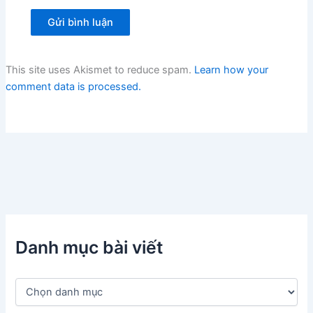
This site uses Akismet to reduce spam.
Learn how your
comment data is processed.
Danh mục bài viết
D
a
n