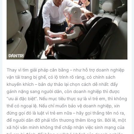
Thay vì tìm giải pháp cân bằng – như hỗ trợ doanh nghiệp
vận tải trang bị ghế, có lộ trình rõ ràng, có chính sách
khuyến khích – bản dự thảo lại chọn cách dễ nhất: đẩy
gánh nặng sang người dân, còn doanh nghiệp thì được
“ưu ái đặc biệt”. Nếu mục tiêu thực sự là vì trẻ em, thì không
thể có ngoại lệ. Nếu chỉ muốn bảo vệ doanh nghiệp, xin
đừng gọi đó là luật vì trẻ em nữa – hãy gọi thẳng tên nó ra,
để người dân đỡ phải tổn thương thêm lòng tin. Bởi lẽ, một
xã hội văn minh không thể chấp nhận việc sinh mạng của