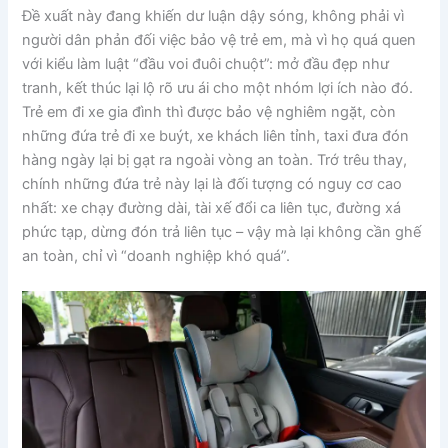
Đề xuất này đang khiến dư luận dậy sóng, không phải vì
người dân phản đối việc bảo vệ trẻ em, mà vì họ quá quen
với kiểu làm luật “đầu voi đuôi chuột”: mở đầu đẹp như
tranh, kết thúc lại lộ rõ ưu ái cho một nhóm lợi ích nào đó.
Trẻ em đi xe gia đình thì được bảo vệ nghiêm ngặt, còn
những đứa trẻ đi xe buýt, xe khách liên tỉnh, taxi đưa đón
hàng ngày lại bị gạt ra ngoài vòng an toàn. Trớ trêu thay,
chính những đứa trẻ này lại là đối tượng có nguy cơ cao
nhất: xe chạy đường dài, tài xế đổi ca liên tục, đường xá
phức tạp, dừng đón trả liên tục – vậy mà lại không cần ghế
an toàn, chỉ vì “doanh nghiệp khó quá”.