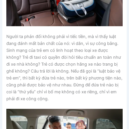
Người ta phản đối không phải vì tiếc tiền, mà vì thấy luật
đang đánh mất bản chất của nó: vì dân, vì sự công bằng.
Sinh mạng của trẻ em có linh hoạt theo loại xe được
không? Trẻ đi taxi có quyền đòi hỏi tiêu chuẩn an toàn như
đi xe nhà không? Trẻ có được chọn hãng xe nào trang bị
ghế không? Câu trả lời là không. Nếu đã gọi là “luật bảo vệ
trẻ em”, thì bất kỳ đứa trẻ nào, trên bất kỳ phương tiện nào,
cũng phải được bảo vệ như nhau. Đừng để đứa trẻ nào bị
coi là “thứ yếu” chỉ vì bố mẹ không có xe riêng, chỉ vì em
phải đi xe công cộng.