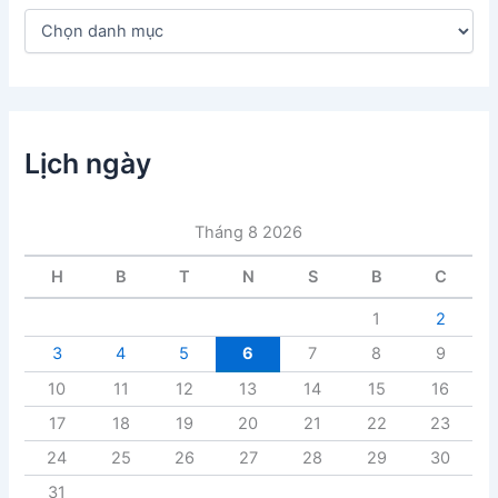
D
a
n
h
m
ụ
c
Lịch ngày
b
à
i
Tháng 8 2026
v
i
H
B
T
N
S
B
C
ế
t
1
2
3
4
5
6
7
8
9
10
11
12
13
14
15
16
17
18
19
20
21
22
23
24
25
26
27
28
29
30
31