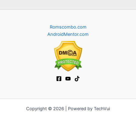
Romscombo.com
AndroidMentor.com
Copyright © 2026 | Powered by TechVui
12bet
|
socolive tv
|
ra khoi tv
|
mitom
|
truc tiep bong da xoilac
|
FB68
|
b52club
|
fun88
|
go88
|
fly88
|
https://pg999.baby
|
78win
|
hi88
|
Jun88
|
https://kqbd.deal/
|
kèo bóng đá
|
ok9 lin
|