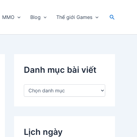
Tìm
MMO
Blog
Thế giới Games
kiếm
Danh mục bài viết
D
a
n
h
m
ụ
c
Lịch ngày
b
à