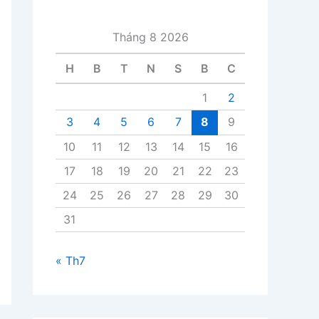
i
v
Tháng 8 2026
i
ế
H
B
T
N
S
B
C
t
1
2
3
4
5
6
7
8
9
10
11
12
13
14
15
16
17
18
19
20
21
22
23
24
25
26
27
28
29
30
31
« Th7