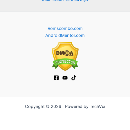
Romscombo.com
AndroidMentor.com
Copyright © 2026 | Powered by TechVui
12bet
|
ra khoi tv
|
mitom
|
truc tiep bong da xoilac
|
FB68
|
b52club
|
fun88
|
go88
|
https://pg999.baby
|
78win
|
hi88
|
Jun88
|
https://kqbd.deal/
|
kèo bóng đá
|
ok9 lin
|
IWIN
|
sky88
|