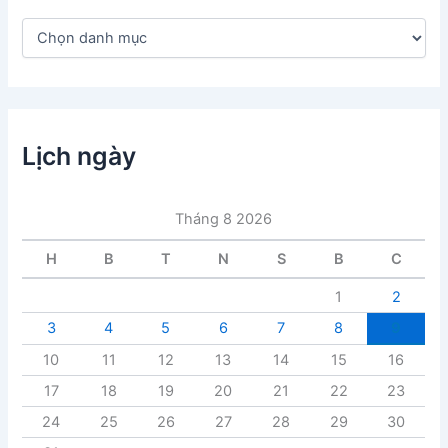
D
a
n
h
m
ụ
c
Lịch ngày
b
à
i
Tháng 8 2026
v
i
H
B
T
N
S
B
C
ế
t
1
2
3
4
5
6
7
8
9
10
11
12
13
14
15
16
17
18
19
20
21
22
23
24
25
26
27
28
29
30