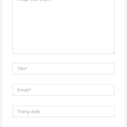
vào
đây...
Tên*
Email*
Trang
web