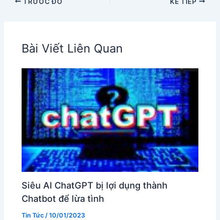
TRƯỚC ĐÓ
KẾ TIẾP
Bài Viết Liên Quan
Siêu AI ChatGPT bị lợi dụng thành
Chatbot để lừa tình
Tin Tức
/
10/01/2023