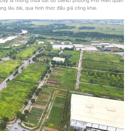
 Đây là những thửa đất do UBND phường Phố Hiến quản
ng lâu dài, qua hình thức đấu giá công khai.