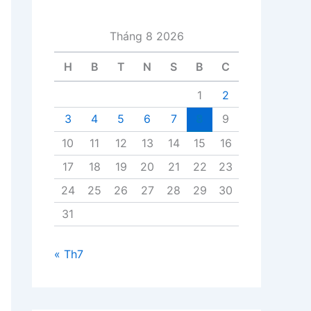
i
v
Tháng 8 2026
i
ế
H
B
T
N
S
B
C
t
1
2
3
4
5
6
7
8
9
10
11
12
13
14
15
16
17
18
19
20
21
22
23
24
25
26
27
28
29
30
31
« Th7