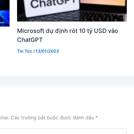
Microsoft dự định rót 10 tỷ USD vào
ChatGPT
Tin Tức
/
13/01/2023
hai.
Các trường bắt buộc được đánh dấu
*