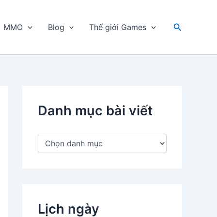
Tìm
MMO
Blog
Thế giới Games
kiếm
Danh mục bài viết
D
a
n
h
m
ụ
c
Lịch ngày
b
à