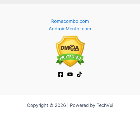
Romscombo.com
AndroidMentor.com
Copyright © 2026 | Powered by TechVui
12bet
|
ra khoi tv
|
mitom
|
truc tiep bong da xoilac
|
FB68
|
b52club
|
fun88
|
go88
|
https://pg999.baby
|
78win
|
hi88
|
Jun88
|
https://kqbd.deal/
|
kèo bóng đá
|
ok9 lin
|
IWIN
|
sky88
|
game bắn cá đổi thưởng
|
kèo nhà cái
|
tỷ lệ kèo
|
66club
|
188bet