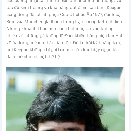
cầu cuồng nhiệt tại Anfield biến anh thành thần tượng. Với
tốc độ kinh hoàng và khả năng dứt điểm sắc bén, Keegan
cùng đồng đội chinh phục Cúp C1 châu Âu 1977, đánh bại
Borussia Mönchengladbach trong trận chung kết kịch tính.
Những khoảnh khắc anh cắn chặt môi, lao vào không
chiến với những gã khổng lồ Đức, khiến hàng triệu fan Anh
vỡ òa trong niềm tự hào dân tộc. Đó là thời kỳ hoàng kim,
nơi Keegan không chỉ ghi bàn mà còn khơi dậy ngọn lửa
đam mê cho cả một thế hệ.