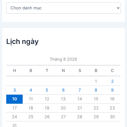
D
a
n
h
m
ụ
c
Lịch ngày
b
à
i
Tháng 8 2026
v
i
H
B
T
N
S
B
C
ế
t
1
2
3
4
5
6
7
8
9
10
11
12
13
14
15
16
17
18
19
20
21
22
23
24
25
26
27
28
29
30
31