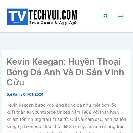
Nhảy
tới
Tìm
nội
kiếm
dung
Kevin Keegan: Huyền Thoại
Bóng Đá Anh Và Di Sản Vĩnh
Cửu
Bởi
Kani
/
04/01/2026
Kevin Keegan bước vào làng bóng đá như một cơn lốc,
xuất thân từ Scunthorpe United năm 1968 với thân hình
khiêm tốn nhưng trái tim sư tử. Chỉ vài năm sau, anh đã tỏa
sáng tại Liverpool dưới thời Bill Shankly, nơi mà những trận