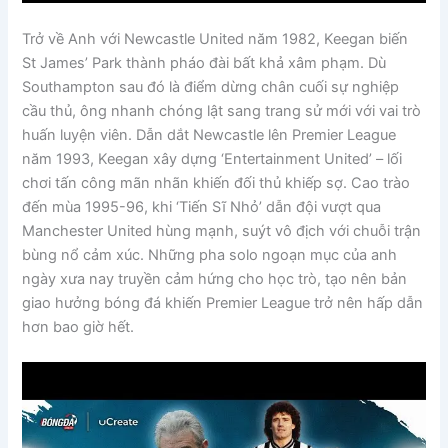
Trở về Anh với Newcastle United năm 1982, Keegan biến
St James’ Park thành pháo đài bất khả xâm phạm. Dù
Southampton sau đó là điểm dừng chân cuối sự nghiệp
cầu thủ, ông nhanh chóng lật sang trang sử mới với vai trò
huấn luyện viên. Dẫn dắt Newcastle lên Premier League
năm 1993, Keegan xây dựng ‘Entertainment United’ – lối
chơi tấn công mãn nhãn khiến đối thủ khiếp sợ. Cao trào
đến mùa 1995-96, khi ‘Tiến Sĩ Nhỏ’ dẫn đội vượt qua
Manchester United hùng mạnh, suýt vô địch với chuỗi trận
bùng nổ cảm xúc. Những pha solo ngoạn mục của anh
ngày xưa nay truyền cảm hứng cho học trò, tạo nên bản
giao hưởng bóng đá khiến Premier League trở nên hấp dẫn
hơn bao giờ hết.