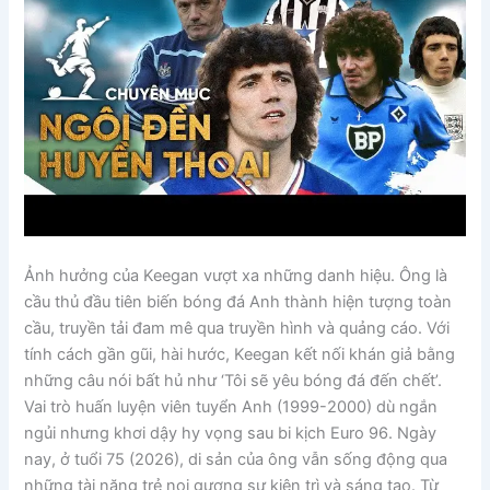
Ảnh hưởng của Keegan vượt xa những danh hiệu. Ông là
cầu thủ đầu tiên biến bóng đá Anh thành hiện tượng toàn
cầu, truyền tải đam mê qua truyền hình và quảng cáo. Với
tính cách gần gũi, hài hước, Keegan kết nối khán giả bằng
những câu nói bất hủ như ‘Tôi sẽ yêu bóng đá đến chết’.
Vai trò huấn luyện viên tuyển Anh (1999-2000) dù ngắn
ngủi nhưng khơi dậy hy vọng sau bi kịch Euro 96. Ngày
nay, ở tuổi 75 (2026), di sản của ông vẫn sống động qua
những tài năng trẻ noi gương sự kiên trì và sáng tạo. Từ