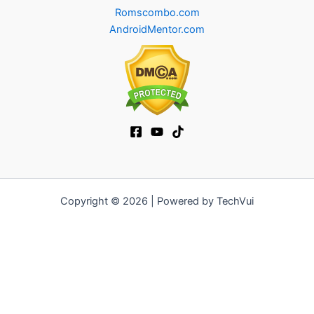
Romscombo.com
AndroidMentor.com
Copyright © 2026 | Powered by TechVui
12bet
|
ra khoi tv
|
mitom
|
truc tiep bong da xoilac
|
FB68
|
b52club
|
fun88
|
go88
|
https://pg999.baby
|
78win
|
hi88
|
Jun88
|
https://kqbd.deal/
|
kèo bóng đá
|
ok9 lin
|
IWIN
|
sky88
|
game bắn cá đổi thưởng
|
kèo nhà cái
|
tỷ lệ kèo
|
66club
|
188bet
|
hi 88
|
Nowgoal
|
7m
|
90p
|
LC88
|
8kbet
|
bet88
|
f168
|
kèo
bóng đá
|
rikvip
|
Jun88
|
kèo bóng đá hôm nay
|
xoilac
|