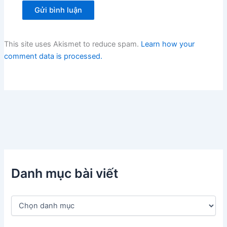
This site uses Akismet to reduce spam.
Learn how your
comment data is processed.
Danh mục bài viết
D
a
n