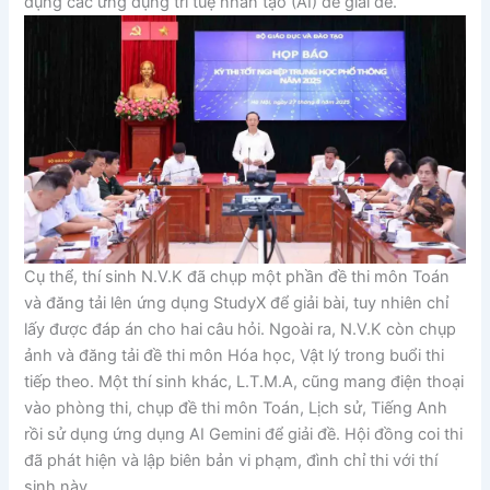
dụng các ứng dụng trí tuệ nhân tạo (AI) để giải đề.
Cụ thể, thí sinh N.V.K đã chụp một phần đề thi môn Toán
và đăng tải lên ứng dụng StudyX để giải bài, tuy nhiên chỉ
lấy được đáp án cho hai câu hỏi. Ngoài ra, N.V.K còn chụp
ảnh và đăng tải đề thi môn Hóa học, Vật lý trong buổi thi
tiếp theo. Một thí sinh khác, L.T.M.A, cũng mang điện thoại
vào phòng thi, chụp đề thi môn Toán, Lịch sử, Tiếng Anh
rồi sử dụng ứng dụng AI Gemini để giải đề. Hội đồng coi thi
đã phát hiện và lập biên bản vi phạm, đình chỉ thi với thí
sinh này.