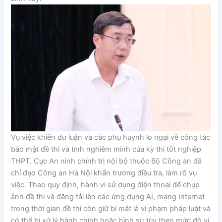
Vụ việc khiến dư luận và các phụ huynh lo ngại về công tác
bảo mật đề thi và tính nghiêm minh của kỳ thi tốt nghiệp
THPT. Cục An ninh chính trị nội bộ thuộc Bộ Công an đã
chỉ đạo Công an Hà Nội khẩn trương điều tra, làm rõ vụ
việc. Theo quy định, hành vi sử dụng điện thoại để chụp
ảnh đề thi và đăng tải lên các ứng dụng AI, mạng Internet
trong thời gian đề thi còn giữ bí mật là vi phạm pháp luật và
có thể bị xử lý hành chính hoặc hình sự tùy theo mức độ vi