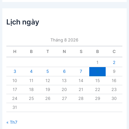
h
m
ụ
c
Lịch ngày
b
à
i
Tháng 8 2026
v
i
H
B
T
N
S
B
C
ế
t
1
2
3
4
5
6
7
8
9
10
11
12
13
14
15
16
17
18
19
20
21
22
23
24
25
26
27
28
29
30
31
« Th7