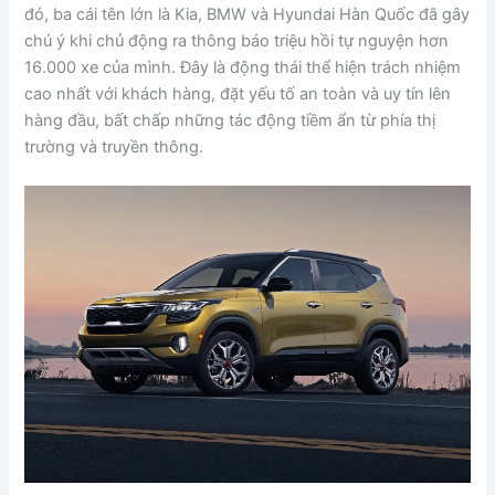
đó, ba cái tên lớn là Kia, BMW và Hyundai Hàn Quốc đã gây
chú ý khi chủ động ra thông báo triệu hồi tự nguyện hơn
16.000 xe của mình. Đây là động thái thể hiện trách nhiệm
cao nhất với khách hàng, đặt yếu tố an toàn và uy tín lên
hàng đầu, bất chấp những tác động tiềm ẩn từ phía thị
trường và truyền thông.