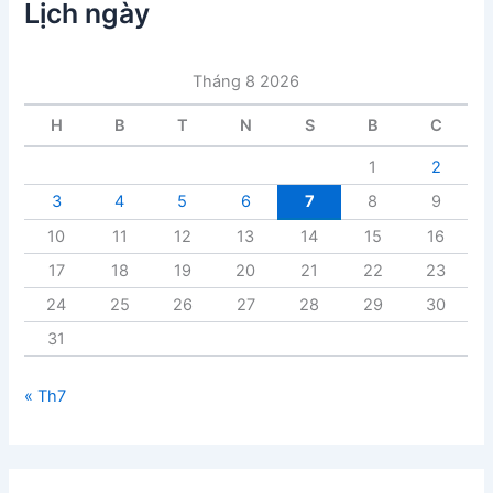
c
Lịch ngày
b
à
i
Tháng 8 2026
v
i
H
B
T
N
S
B
C
ế
t
1
2
3
4
5
6
7
8
9
10
11
12
13
14
15
16
17
18
19
20
21
22
23
24
25
26
27
28
29
30
31
« Th7