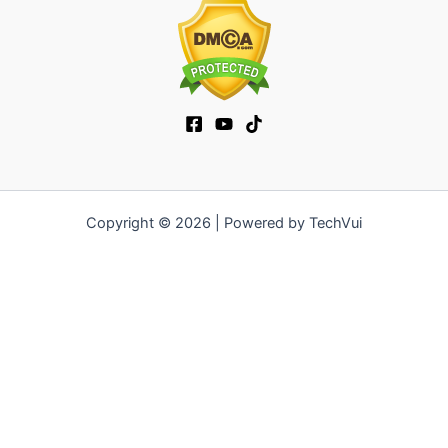
Copyright © 2026 | Powered by TechVui
12bet
|
socolive tv
|
ra khoi tv
|
mitom
|
truc tiep bong da xoilac
|
FB68
|
b52club
|
fun88
|
go88
|
fly88
|
https://pg999.baby
|
78win
|
hi88
|
Jun88
|
https://kqbd.deal/
|
kèo bóng đá
|
ok9 lin
|
IWIN
|
sky88
|
game bắn cá đổi thưởng
|
kèo nhà cái
|
tỷ lệ kèo
|
66club
|
188bet
|
hi 88
|
Nowgoal
|
7m
|
90p
|
LC88
|
8kbet
|
bet88
|
f168
|
kèo bóng đá
|
rikvip
|
Jun88
|
kèo bóng đá hôm
nay
|
xoilac
|
https://okvipno1.com/
|
78win
|
https://vn88.cn.com/
|
F8BET
|
sun win
|
789bet
|
https://vin777.jp.net/
|
b52club
|
F8BET
|
Tải Go88
|
hitclub
|