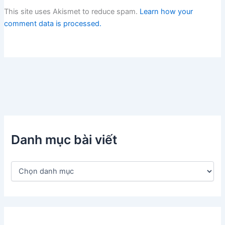
This site uses Akismet to reduce spam.
Learn how your
comment data is processed.
Danh mục bài viết
D
a
n
h
m
ụ