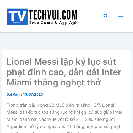
Nhảy
tới
Tìm
nội
kiếm
dung
Lionel Messi lập kỷ lục sút
phạt đỉnh cao, dẫn dắt Inter
Miami thắng nghẹt thở
Bởi
Kani
/
13/07/2025
Trong trận đấu vòng 22 MLS diễn ra sáng 13/7, Lionel
Messi đã tiếp tục tỏa sáng rực rỡ khi ghi cú đúp giúp Inter
Miami đánh bại Nashville với tỷ số 2-1. Siêu sao người
Argentina mở tỷ số ngay phút 18 bằng một pha sút phạt