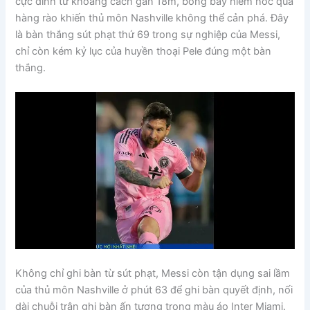
cực đỉnh từ khoảng cách gần 18m, bóng bay hiểm hóc qua
hàng rào khiến thủ môn Nashville không thể cản phá. Đây
là bàn thắng sút phạt thứ 69 trong sự nghiệp của Messi,
chỉ còn kém kỷ lục của huyền thoại Pele đúng một bàn
thắng.
Không chỉ ghi bàn từ sút phạt, Messi còn tận dụng sai lầm
của thủ môn Nashville ở phút 63 để ghi bàn quyết định, nối
dài chuỗi trận ghi bàn ấn tượng trong màu áo Inter Miami.