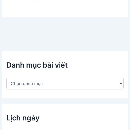
Danh mục bài viết
D
a
n
h
m
ụ
c
Lịch ngày
b
à