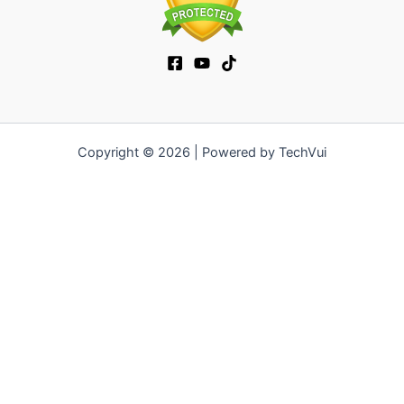
Copyright © 2026 | Powered by TechVui
12bet
|
ra khoi tv
|
mitom
|
truc tiep bong da xoilac
|
FB68
|
b52club
|
fun88
|
go88
|
https://pg999.baby
|
78win
|
hi88
|
Jun88
|
https://kqbd.deal/
|
kèo bóng đá
|
ok9 lin
|
IWIN
|
sky88
|
game bắn cá đổi thưởng
|
kèo nhà cái
|
tỷ lệ kèo
|
66club
|
188bet
|
hi 88
|
Nowgoal
|
7m
|
90p
|
LC88
|
8kbet
|
bet88
|
f168
|
kèo
bóng đá
|
rikvip
|
Jun88
|
kèo bóng đá hôm nay
|
xoilac
|
https://okvipno1.com/
|
78win
|
https://vn88.cn.com/
|
F8BET
|
sun win
|
789bet
|
https://vin777.jp.net/
|
b52club
|
F8BET
|
Tải
Go88
|
hitclub
|
https://keonhacai55.mobile/
|
7m
|
https://cakhiatvcc.tv/
|
OPEN88.COM
|
https://v9bet.website/
|
https://kqbd.one/
|
https://nhacaiuytin.moi/
|