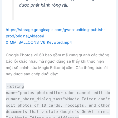
được phát hành rộng rãi.
https://storage.googleapis.com/gweb-uniblog-publish-
prod/original_videos/I-
0_MM_BALLOONS_V6_Keyword.mp4
Google Photos v6.60 bao gồm mã xung quanh các thông
báo lỗi khác nhau mà người dùng sẽ thấy khi thực hiện
một số chỉnh sửa Magic Editor bị cấm. Các thông báo lỗi
này được sao chép dưới đây:
<string
name="photos_photoeditor_udon_cannot_edit_do
cument_photo_dialog_text">Magic Editor can’t
edit photos of ID cards, receipts, and other
documents that violate Google’s GenAI terms.
Try Magic Editor on a different