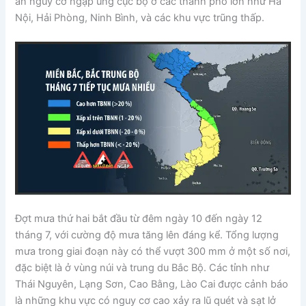
ẩn nguy cơ ngập úng cục bộ ở các thành phố lớn như Hà
Nội, Hải Phòng, Ninh Bình, và các khu vực trũng thấp.
Đợt mưa thứ hai bắt đầu từ đêm ngày 10 đến ngày 12
tháng 7, với cường độ mưa tăng lên đáng kể. Tổng lượng
mưa trong giai đoạn này có thể vượt 300 mm ở một số nơi,
đặc biệt là ở vùng núi và trung du Bắc Bộ. Các tỉnh như
Thái Nguyên, Lạng Sơn, Cao Bằng, Lào Cai được cảnh báo
là những khu vực có nguy cơ cao xảy ra lũ quét và sạt lở