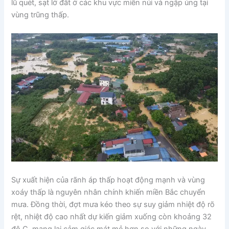
lũ quét, sạt lở đất ở các khu vực miền núi và ngập úng tại
vùng trũng thấp.
Sự xuất hiện của rãnh áp thấp hoạt động mạnh và vùng
xoáy thấp là nguyên nhân chính khiến miền Bắc chuyển
mưa. Đồng thời, đợt mưa kéo theo sự suy giảm nhiệt độ rõ
rệt, nhiệt độ cao nhất dự kiến giảm xuống còn khoảng 32
độ C, mang lại cảm giác mát mẻ hơn so với những ngày