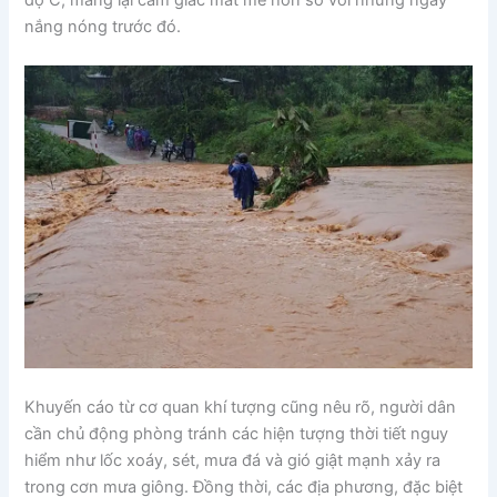
nắng nóng trước đó.
Khuyến cáo từ cơ quan khí tượng cũng nêu rõ, người dân
cần chủ động phòng tránh các hiện tượng thời tiết nguy
hiểm như lốc xoáy, sét, mưa đá và gió giật mạnh xảy ra
trong cơn mưa giông. Đồng thời, các địa phương, đặc biệt