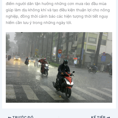
điểm người dân tận hưởng những cơn mưa rào đầu mùa
giúp làm dịu không khí và tạo điều kiện thuận lợi cho nông
nghiệp, đồng thời cảnh báo các hiện tượng thời tiết nguy
hiểm cần lưu ý trong những ngày tới.
TRƯỚC ĐÓ
KẾ TIẾP