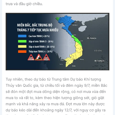
trưa và đầu giờ chiều.
Tuy nhiên, theo dự báo từ Trung tâm Dự báo Khí tượng
Thủy văn Quốc gia, từ chiều tối và đêm ngày 9/7, miền Bắc
sẽ đón một đợt mưa dông diện rộng, có nơi mưa vừa đến
mưa to và rất to, kèm theo hiện tượng giông sét, gió giật
mạnh và khả năng xảy ra mưa đá. Đợt mưa lớn này được
dự báo kéo dài đến khoảng ngày 12/7, với nguy cơ gây ra