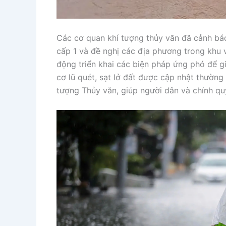
Các cơ quan khí tượng thủy văn đã cảnh báo 
cấp 1 và đề nghị các địa phương trong khu v
động triển khai các biện pháp ứng phó để gi
cơ lũ quét, sạt lở đất được cập nhật thường
tượng Thủy văn, giúp người dân và chính qu