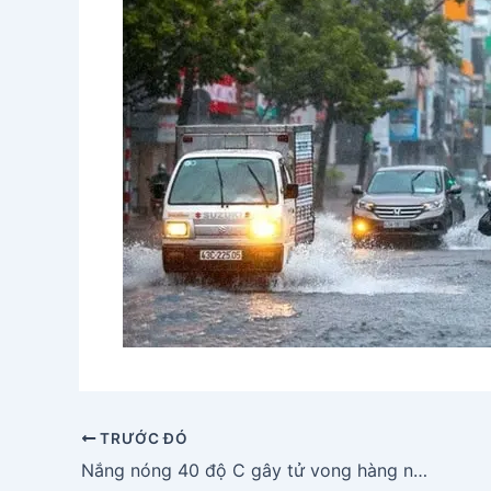
TRƯỚC ĐÓ
Nắng nóng 40 độ C gây tử vong hàng nghìn người ở châu Âu