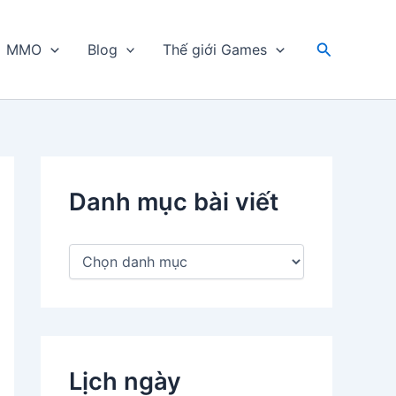
Tìm
MMO
Blog
Thế giới Games
kiếm
Danh mục bài viết
D
a
n
h
m
ụ
c
Lịch ngày
b
à