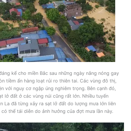
 đáng kể cho miền Bắc sau những ngày nắng nóng gay
n tiềm ẩn hàng loạt rủi ro thiên tai. Các vùng đô thị,
iện với nguy cơ ngập úng nghiêm trọng. Bên cạnh đó,
t lở đất ở các vùng núi cũng rất lớn. Nhiều tuyến
 La đã từng xảy ra sạt lở đất do lượng mưa lớn liên
y có thể tái diễn do ảnh hưởng của đợt mưa lần này.