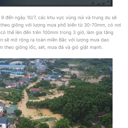
 đến ngày 10/7, các khu vực vùng núi và trung du sẽ
theo giông với lượng mưa phổ biến từ 30-70mm, có nơi
có thể lên đến trên 100mm trong 3 giờ, làm gia tăng
lớn sẽ mở rộng ra toàn miền Bắc với lượng mưa dao
theo giông lốc, sét, mưa đá và gió giật mạnh.