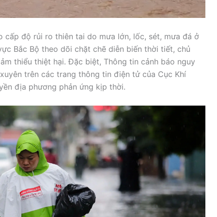
cấp độ rủi ro thiên tai do mưa lớn, lốc, sét, mưa đá ở
ực Bắc Bộ theo dõi chặt chẽ diễn biến thời tiết, chủ
ảm thiểu thiệt hại. Đặc biệt, Thông tin cảnh báo nguy
 xuyên trên các trang thông tin điện tử của Cục Khí
yền địa phương phản ứng kịp thời.