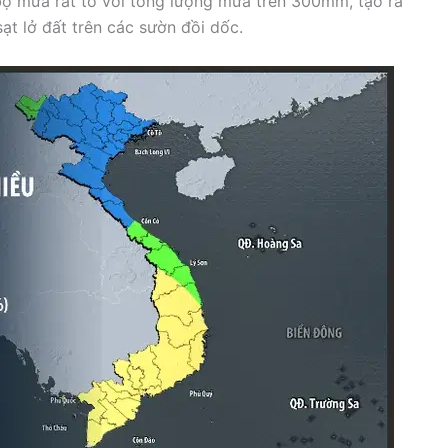
ộ mưa rất to với tổng lượng mưa trên 300mm, tạo ra
ạt lở đất trên các sườn đồi dốc.