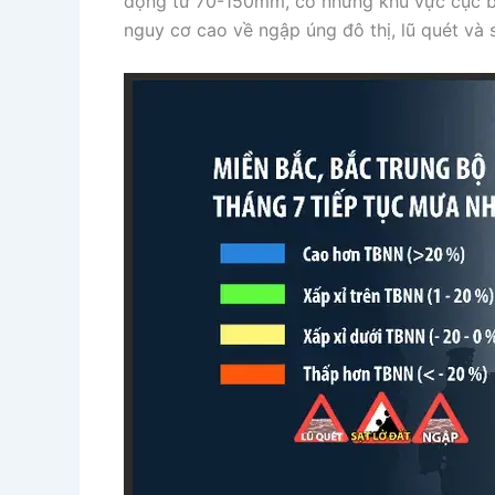
động từ 70-150mm, có những khu vực cục b
nguy cơ cao về ngập úng đô thị, lũ quét và s