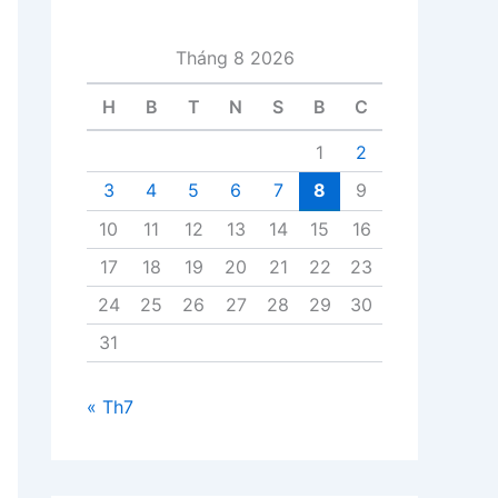
i
v
Tháng 8 2026
i
ế
H
B
T
N
S
B
C
t
1
2
3
4
5
6
7
8
9
10
11
12
13
14
15
16
17
18
19
20
21
22
23
24
25
26
27
28
29
30
31
« Th7