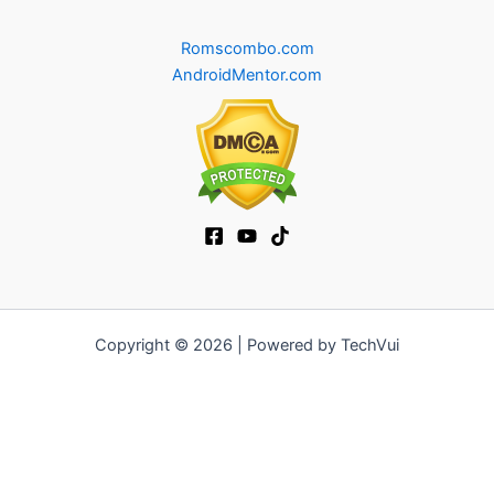
Romscombo.com
AndroidMentor.com
Copyright © 2026 | Powered by TechVui
12bet
|
ra khoi tv
|
mitom
|
truc tiep bong da xoilac
|
FB68
|
b52club
|
fun88
|
go88
|
https://pg999.baby
|
78win
|
hi88
|
Jun88
|
https://kqbd.deal/
|
kèo bóng đá
|
ok9 lin
|
IWIN
|
sky88
|
game bắn cá đổi thưởng
|
kèo nhà cái
|
tỷ lệ kèo
|
66club
|
188bet
|
hi 88
|
Nowgoal
|
7m
|
90p
|
LC88
|
8kbet
|
bet88
|
f168
|
kèo