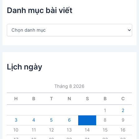
Danh mục bài viết
D
a
n
h
m
ụ
c
Lịch ngày
b
à
i
Tháng 8 2026
v
i
H
B
T
N
S
B
C
ế
t
1
2
3
4
5
6
7
8
9
10
11
12
13
14
15
16