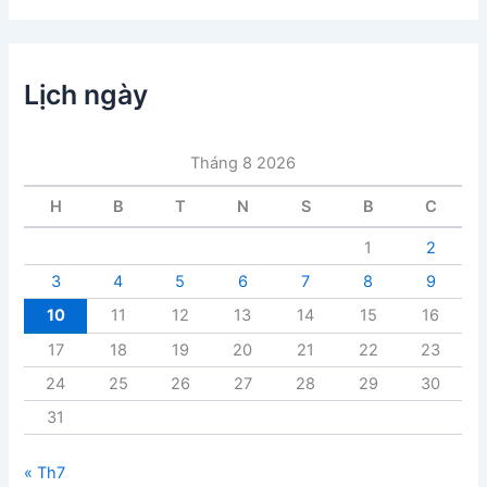
h
m
ụ
c
Lịch ngày
b
à
i
Tháng 8 2026
v
i
H
B
T
N
S
B
C
ế
t
1
2
3
4
5
6
7
8
9
10
11
12
13
14
15
16
17
18
19
20
21
22
23
24
25
26
27
28
29
30
31
« Th7