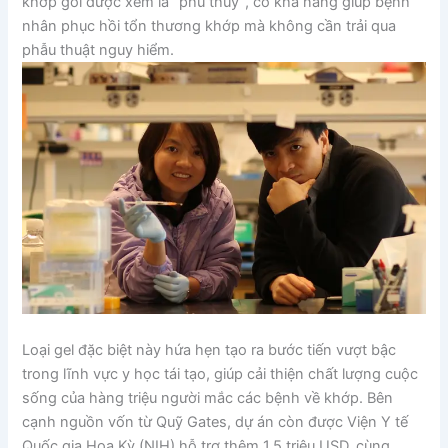
khớp gối được xem là “phù thủy”, có khả năng giúp bệnh
nhân phục hồi tổn thương khớp mà không cần trải qua
phẫu thuật nguy hiểm.
Loại gel đặc biệt này hứa hẹn tạo ra bước tiến vượt bậc
trong lĩnh vực y học tái tạo, giúp cải thiện chất lượng cuộc
sống của hàng triệu người mắc các bệnh về khớp. Bên
cạnh nguồn vốn từ Quỹ Gates, dự án còn được Viện Y tế
Quốc gia Hoa Kỳ (NIH) hỗ trợ thêm 1,5 triệu USD, cùng