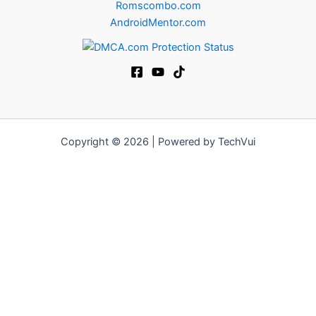
Romscombo.com
AndroidMentor.com
Copyright © 2026 | Powered by TechVui
12bet
|
ra khoi tv
|
mitom
|
truc tiep bong da xoilac
|
FB68
|
b52club
|
fun88
|
go88
|
https://pg999.baby
|
78win
|
hi88
|
Jun88
|
https://kqbd.deal/
|
kèo bóng đá
|
ok9 lin
|
IWIN
|
sky88
|
game bắn cá đổi thưởng
|
kèo nhà cái
|
tỷ lệ kèo
|
66club
|
188bet
|
hi 88
|
Nowgoal
|
7m
|
90p
|
LC88
|
8kbet
|
bet88
|
f168
|
kèo
bóng đá
|
rikvip
|
Jun88
|
kèo bóng đá hôm nay
|
xoilac
|
https://okvipno1.com/
|
78win
|
https://vn88.cn.com/
|
F8BET
|
sun win
|
789bet
|
https://vin777.jp.net/
|
b52club
|
F8BET
|
Tải
Go88
|
hitclub
|
https://keonhacai55.mobile/
|
7m
|
https://cakhiatvcc.tv/
|
OPEN88.COM
|
https://v9bet.website/
|