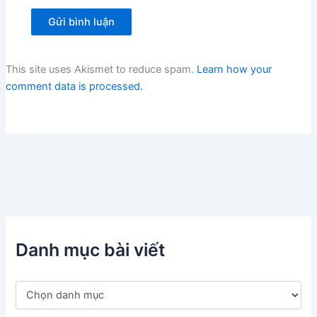
This site uses Akismet to reduce spam.
Learn how your
comment data is processed.
Danh mục bài viết
D
a
n