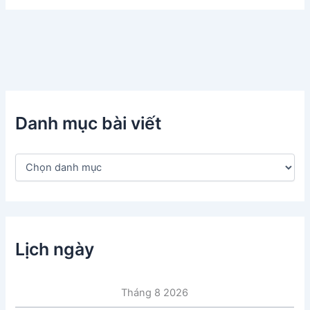
Danh mục bài viết
D
a
n
h
m
ụ
c
Lịch ngày
b
à
i
Tháng 8 2026
v