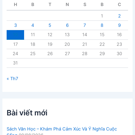
i
H
B
T
N
S
B
C
ế
t
1
2
3
4
5
6
7
8
9
10
11
12
13
14
15
16
17
18
19
20
21
22
23
24
25
26
27
28
29
30
31
« Th7
Bài viết mới
Sách Văn Học – Khám Phá Cảm Xúc Và Ý Nghĩa Cuộc