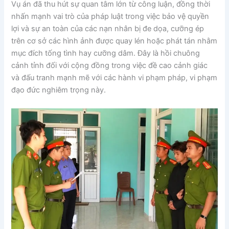
Vụ án đã thu hút sự quan tâm lớn từ công luận, đồng thời
nhấn mạnh vai trò của pháp luật trong việc bảo vệ quyền
lợi và sự an toàn của các nạn nhân bị đe dọa, cưỡng ép
trên cơ sở các hình ảnh được quay lén hoặc phát tán nhằm
mục đích tống tình hay cưỡng dâm. Đây là hồi chuông
cảnh tỉnh đối với cộng đồng trong việc đề cao cảnh giác
và đấu tranh mạnh mẽ với các hành vi phạm pháp, vi phạm
đạo đức nghiêm trọng này.