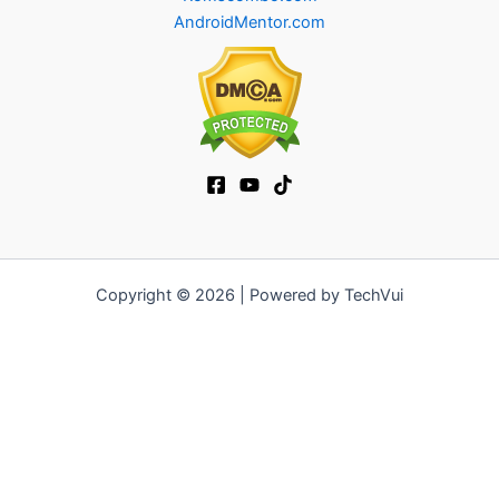
AndroidMentor.com
Copyright © 2026 | Powered by TechVui
12bet
|
ra khoi tv
|
mitom
|
truc tiep bong da xoilac
|
FB68
|
b52club
|
fun88
|
go88
|
https://pg999.baby
|
78win
|
hi88
|
Jun88
|
https://kqbd.deal/
|
kèo bóng đá
|
ok9 lin
|
IWIN
|
sky88
|
game bắn cá đổi thưởng
|
kèo nhà cái
|
tỷ lệ kèo
|
66club
|
188bet
|
hi 88
|
Nowgoal
|
7m
|
90p
|
LC88
|
8kbet
|
bet88
|
f168
|
kèo
bóng đá
|
rikvip
|
Jun88
|
kèo bóng đá hôm nay
|
xoilac
|
https://okvipno1.com/
|
78win
|
https://vn88.cn.com/
|
F8BET
|