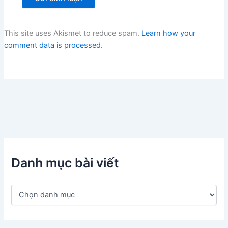
This site uses Akismet to reduce spam.
Learn how your
comment data is processed.
Danh mục bài viết
D
a
n
h