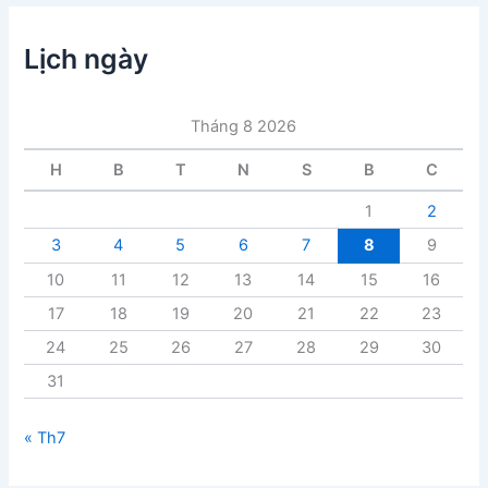
m
ụ
c
Lịch ngày
b
à
i
Tháng 8 2026
v
i
H
B
T
N
S
B
C
ế
t
1
2
3
4
5
6
7
8
9
10
11
12
13
14
15
16
17
18
19
20
21
22
23
24
25
26
27
28
29
30
31
« Th7