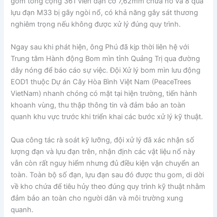
gồm tổng cộng 361 viên đạn cỡ 7,62mm chưa nổ và 8 quả
lựu đạn M33 bị gãy ngòi nổ, có khả năng gây sát thương
nghiêm trọng nếu không được xử lý đúng quy trình.
Ngay sau khi phát hiện, ông Phú đã kịp thời liên hệ với
Trung tâm Hành động Bom mìn tỉnh Quảng Trị qua đường
dây nóng để báo cáo sự việc. Đội Xử lý bom mìn lưu động
EOD1 thuộc Dự án Cây Hòa Bình Việt Nam (PeaceTrees
VietNam) nhanh chóng có mặt tại hiện trường, tiến hành
khoanh vùng, thu thập thông tin và đảm bảo an toàn
quanh khu vực trước khi triển khai các bước xử lý kỹ thuật.
Qua công tác rà soát kỹ lưỡng, đội xử lý đã xác nhận số
lượng đạn và lựu đạn trên, nhận định các vật liệu nổ này
vẫn còn rất nguy hiểm nhưng đủ điều kiện vận chuyển an
toàn. Toàn bộ số đạn, lựu đạn sau đó được thu gom, di dời
về kho chứa để tiêu hủy theo đúng quy trình kỹ thuật nhằm
đảm bảo an toàn cho người dân và môi trường xung
quanh.