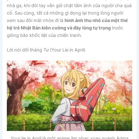
nhà ga, khi đôi tay vẫn giữ chặt tấm ảnh của người cha quá
cố. Sau cùng, tất cả những gì đọng lại trong lòng người
xem sau đôi mắt nhòe đi là
hình ảnh thu nhỏ của một thế
hệ trẻ Nhật Bản kiên cường và đầy lòng tự trọng
trước
giông bão khốc liệt của chiến tranh.
Lời nói dối tháng Tư (Your Lie in April)
Your lie in April là một anime âm nhạc xoay quanh Arima