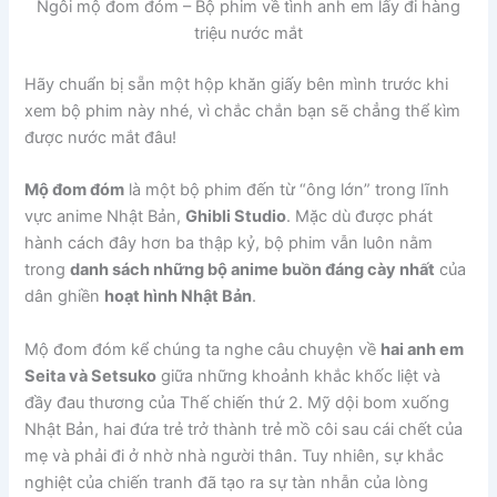
Ngôi mộ đom đóm – Bộ phim về tình anh em lấy đi hàng
triệu nước mắt
Hãy chuẩn bị sẵn một hộp khăn giấy bên mình trước khi
xem bộ phim này nhé, vì chắc chắn bạn sẽ chẳng thể kìm
được nước mắt đâu!
Mộ đom đóm
là một bộ phim đến từ “ông lớn” trong lĩnh
vực anime Nhật Bản,
Ghibli Studio
. Mặc dù được phát
hành cách đây hơn ba thập kỷ, bộ phim vẫn luôn nằm
trong
danh sách những bộ anime buồn đáng cày nhất
của
dân ghiền
hoạt hình Nhật Bản
.
Mộ đom đóm kể chúng ta nghe câu chuyện về
hai anh em
Seita và Setsuko
giữa những khoảnh khắc khốc liệt và
đầy đau thương của Thế chiến thứ 2. Mỹ dội bom xuống
Nhật Bản, hai đứa trẻ trở thành trẻ mồ côi sau cái chết của
mẹ và phải đi ở nhờ nhà người thân. Tuy nhiên, sự khắc
nghiệt của chiến tranh đã tạo ra sự tàn nhẫn của lòng