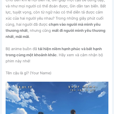
Cho đến khi lễ hội diễn ra, Gin giúp một cậu bé đứng dậy,
và như mọi người có thể đoán được, Gin dần tan biến. Bất
lực, tuyệt vọng, còn từ ngữ nào có thể diễn tả được cảm
xúc của hai người yêu nhau? Trong những giây phút cuối
cùng, hai người đã được
chạm vào người mà mình yêu
thương nhất
, nhưng cũng
mất đi người mình yêu thương
nhất, mãi mãi
.
Bộ anime buồn đã
tái hiện niềm hạnh phúc và bất hạnh
trong cùng một khoảnh khắc
. Hãy xem và cảm nhận bộ
phim này nhé!
Tên cậu là gì? (Your Name)