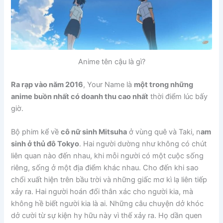
Anime tên cậu là gì?
Ra rạp vào năm 2016
, Your Name là
một trong những
anime buồn nhất có doanh thu cao nhất
thời điểm lúc bấy
giờ.
Bộ phim kể về
cô nữ sinh Mitsuha
ở vùng quê và Taki, n
am
sinh ở thủ đô Tokyo
. Hai người dường như không có chút
liên quan nào đến nhau, khi mỗi người có một cuộc sống
riêng, sống ở một địa điểm khác nhau. Cho đến khi sao
chổi xuất hiện trên bầu trời và những giấc mơ kì lạ liên tiếp
xảy ra. Hai người hoán đổi thân xác cho người kia, mà
không hề biết người kia là ai. Những câu chuyện dở khóc
dở cười từ sự kiện hy hữu này vì thế xảy ra. Họ dần quen