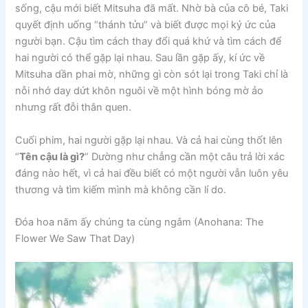
sống, cậu mới biết Mitsuha đã mất. Nhờ bà của cô bé, Taki
quyết định uống “thánh tửu” và biết được mọi ký ức của
người bạn. Cậu tìm cách thay đổi quá khứ và tìm cách để
hai người có thể gặp lại nhau. Sau lần gặp ấy, kí ức về
Mitsuha dần phai mờ, những gì còn sót lại trong Taki chỉ là
nỗi nhớ day dứt khôn nguôi về một hình bóng mờ ảo
nhưng rất đỗi thân quen.
Cuối phim, hai người gặp lại nhau. Và cả hai cùng thốt lên
“
Tên cậu là gì?
” Dường như chẳng cần một câu trả lời xác
đáng nào hết, vì cả hai đều biết có một người vẫn luôn yêu
thương và tìm kiếm mình mà không cần lí do.
Đóa hoa năm ấy chúng ta cùng ngắm (Anohana: The
Flower We Saw That Day)