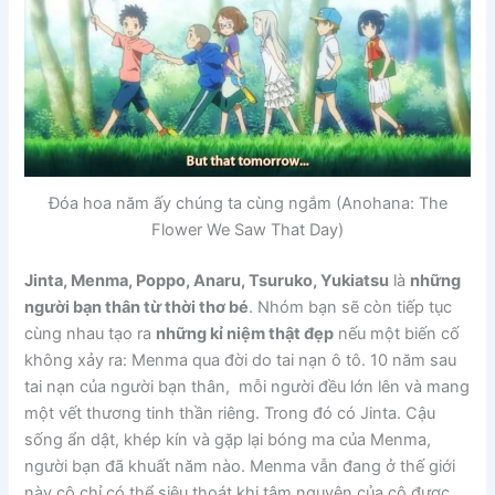
Đóa hoa năm ấy chúng ta cùng ngắm (Anohana: The
Flower We Saw That Day)
Jinta, Menma, Poppo, Anaru, Tsuruko, Yukiatsu
là
những
người bạn thân từ thời thơ bé
. Nhóm bạn sẽ còn tiếp tục
cùng nhau tạo ra
những kỉ niệm thật đẹp
nếu một biến cố
không xảy ra: Menma qua đời do tai nạn ô tô. 10 năm sau
tai nạn của người bạn thân, mỗi người đều lớn lên và mang
một vết thương tinh thần riêng. Trong đó có Jinta. Cậu
sống ẩn dật, khép kín và gặp lại bóng ma của Menma,
người bạn đã khuất năm nào. Menma vẫn đang ở thế giới
này cô chỉ có thể siêu thoát khi tâm nguyện của cô được