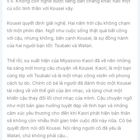
v.v. Không còn nghe được tiếng đàn chẳng khác nào một
cú sốc tinh thần với Kousei vậy.
Kousei quyết định giải nghệ. Hai năm trời cậu không chạm
tới một phím đàn. Ngỡ như cuộc sống thật quá bất công
với cậu, nhưng không, bên cạnh Kousei, là sự đồng hành
của hai người bạn tốt: Tsubaki và Watari.
Thế rồi, sự xuất hiện của Miyazono Kaori đã vẽ nên những
tia sáng mới trong câu chuyện về Kousei. Kaori, là một bạn
cùng lớp với Tsubaki và là một nhạc công violin với phong
cách tự do. Chính cô bé là người đã đánh thức một Kousei
tài năng về với thế giới của âm nhạc, và từng chút một
khiến cậu thay đổi lối chơi nhạc của mình. Câu chuyện ngỡ
như một bản giao hưởng tuyệt đẹp về tình bạn và những
cảm xúc yêu thương cho đến khi Kaori phát hiện bản thân
sẽ không còn nhiều thời gian trên cuộc đời này nữa. Cô bé
quyết định nói dối Kousei. Nói rằng người cô đã yêu là
Watari, chứ không phải cậu…