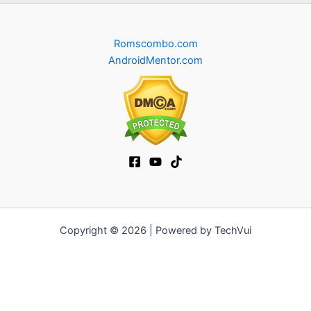
Romscombo.com
AndroidMentor.com
Copyright © 2026 | Powered by TechVui
12bet
|
ra khoi tv
|
mitom
|
truc tiep bong da xoilac
|
FB68
|
b52club
|
fun88
|
go88
|
https://pg999.baby
|
78win
|
hi88
|
Jun88
|
https://kqbd.deal/
|
kèo bóng đá
|
ok9 lin
|
IWIN
|
sky88
|
game bắn cá đổi thưởng
|
kèo nhà cái
|
tỷ lệ kèo
|
66club
|
188bet