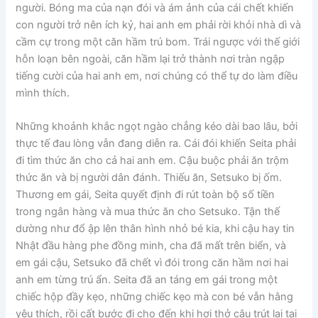
người. Bóng ma của nạn đói và ám ảnh của cái chết khiến
con người trở nên ích kỷ, hai anh em phải rời khỏi nhà dì và
cầm cự trong một căn hầm trú bom. Trái ngược với thế giới
hỗn loạn bên ngoài, căn hầm lại trở thành nơi tràn ngập
tiếng cười của hai anh em, nơi chúng có thể tự do làm điều
mình thích.
Những khoảnh khắc ngọt ngào chẳng kéo dài bao lâu, bởi
thực tế đau lòng vẫn đang diễn ra. Cái đói khiến Seita phải
đi tìm thức ăn cho cả hai anh em. Cậu buộc phải ăn trộm
thức ăn và bị người dân đánh. Thiếu ăn, Setsuko bị ốm.
Thương em gái, Seita quyết định đi rút toàn bộ số tiền
trong ngân hàng và mua thức ăn cho Setsuko. Tận thế
dường như đổ ập lên thân hình nhỏ bé kia, khi cậu hay tin
Nhật đầu hàng phe đồng minh, cha đã mất trên biển, và
em gái cậu, Setsuko đã chết vì đói trong căn hầm nơi hai
anh em từng trú ẩn. Seita đã an táng em gái trong một
chiếc hộp đầy kẹo, những chiếc kẹo mà con bé vẫn hằng
yêu thích, rồi cất bước đi cho đến khi hơi thở cậu trút lại tại