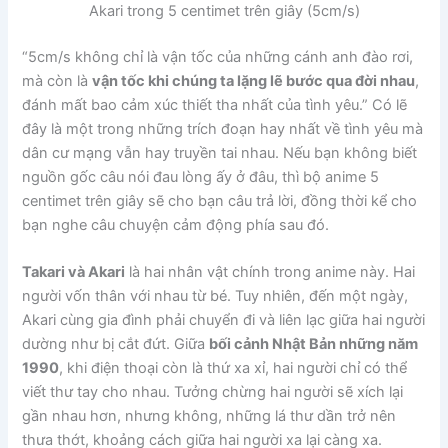
Akari trong 5 centimet trên giây (5cm/s)
“5cm/s không chỉ là vận tốc của những cánh anh đào rơi,
mà còn là
vận tốc khi chúng ta lặng lẽ bước qua đời nhau
,
đánh mất bao cảm xúc thiết tha nhất của tình yêu.” Có lẽ
đây là một trong những trích đoạn hay nhất về tình yêu mà
dân cư mạng vẫn hay truyền tai nhau. Nếu bạn không biết
nguồn gốc câu nói đau lòng ấy ở đâu, thì bộ anime 5
centimet trên giây sẽ cho bạn câu trả lời, đồng thời kể cho
bạn nghe câu chuyện cảm động phía sau đó.
Takari và Akari
là hai nhân vật chính trong anime này. Hai
người vốn thân với nhau từ bé. Tuy nhiên, đến một ngày,
Akari cùng gia đình phải chuyển đi và liên lạc giữa hai người
dường như bị cắt đứt. Giữa
bối cảnh Nhật Bản những năm
1990
, khi điện thoại còn là thứ xa xỉ, hai người chỉ có thể
viết thư tay cho nhau. Tưởng chừng hai người sẽ xích lại
gần nhau hơn, nhưng không, những lá thư dần trở nên
thưa thớt, khoảng cách giữa hai người xa lại càng xa.