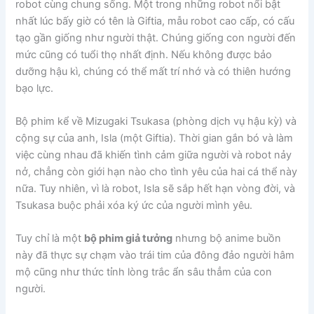
robot cùng chung sống. Một trong những robot nổi bật
nhất lúc bấy giờ có tên là Giftia, mẫu robot cao cấp, có cấu
tạo gần giống như người thật. Chúng giống con người đến
mức cũng có tuổi thọ nhất định. Nếu không được bảo
dưỡng hậu kì, chúng có thể mất trí nhớ và có thiên hướng
bạo lực.
Bộ phim kể về Mizugaki Tsukasa (phòng dịch vụ hậu kỳ) và
cộng sự của anh, Isla (một Giftia). Thời gian gắn bó và làm
việc cùng nhau đã khiến tình cảm giữa người và robot nảy
nở, chẳng còn giới hạn nào cho tình yêu của hai cá thể này
nữa. Tuy nhiên, vì là robot, Isla sẽ sắp hết hạn vòng đời, và
Tsukasa buộc phải xóa ký ức của người mình yêu.
Tuy chỉ là một
bộ phim giả tưởng
nhưng bộ anime buồn
này đã thực sự chạm vào trái tim của đông đảo người hâm
mộ cũng như thức tỉnh lòng trắc ẩn sâu thẳm của con
người.