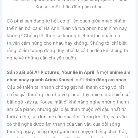
Kousei, một thần đồng âm nhạc
Có phải bạn đang tự hỏi, có gì liên quan giữa nhạc phẩm
thể hiện bởi ca sĩ Hà Anh Tuấn và tựa phim hoạt hình này
không? Chúng tôi thực sự không biết hai tác phẩm có
truyền cảm hứng cho nhau hay không. Chúng tôi chỉ biết
rằng, điểm tương đồng duy nhất là cả hai đều kể chúng ta
nghe về những câu chuyện buồn.
Sản xuất bởi A1 Pictures
,
Your lie in April
là một
anime âm
nhạc
xoay quanh Arima Kousei
, một
thần đồng âm nhạc
.
Cậu bé thiên tài nhanh chóng gặt hái thành công với rất
nhiều giải thưởng lớn nhỏ về piano. Tuy nhiên, một biến cố
bất ngờ xảy ra. Kousei mất đi khả năng nghe những thanh
âm của piano, những giai điệu thân thuộc với cậu nhất từ
thời ấu thơ, sau khi mẹ cậu qua đời. Trong khi đó, cậu vẫn
có thể nghe được âm thanh của vạn vật, của đời sống
thường ngày, tiếng mọi người nói chuyện, tiếng chim hót,