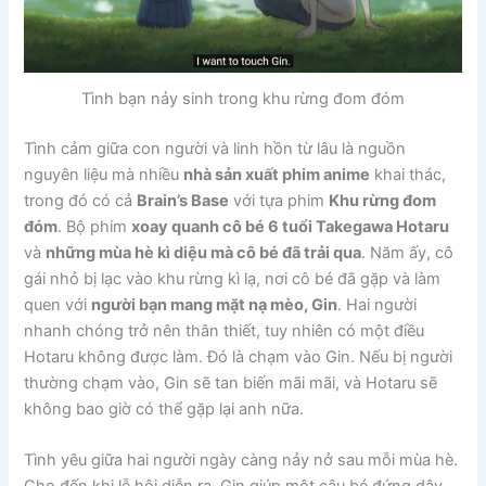
Tình bạn nảy sinh trong khu rừng đom đóm
Tình cảm giữa con người và linh hồn từ lâu là nguồn
nguyên liệu mà nhiều
nhà sản xuất phim anime
khai thác,
trong đó có cả
Brain’s Base
với tựa phim
Khu rừng đom
đóm
. Bộ phim
xoay quanh cô bé 6 tuổi Takegawa Hotaru
và
những mùa hè kì diệu mà cô bé đã trải qua
. Năm ấy, cô
gái nhỏ bị lạc vào khu rừng kì lạ, nơi cô bé đã gặp và làm
quen với
người bạn mang mặt nạ mèo, Gin
. Hai người
nhanh chóng trở nên thân thiết, tuy nhiên có một điều
Hotaru không được làm. Đó là chạm vào Gin. Nếu bị người
thường chạm vào, Gin sẽ tan biến mãi mãi, và Hotaru sẽ
không bao giờ có thể gặp lại anh nữa.
Tình yêu giữa hai người ngày càng nảy nở sau mỗi mùa hè.