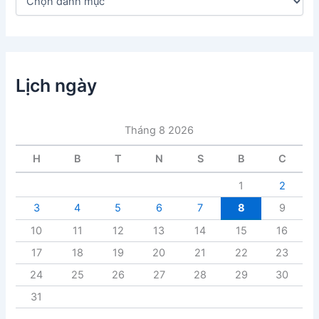
a
n
h
m
ụ
c
Lịch ngày
b
à
i
Tháng 8 2026
v
i
H
B
T
N
S
B
C
ế
t
1
2
3
4
5
6
7
8
9
10
11
12
13
14
15
16
17
18
19
20
21
22
23
24
25
26
27
28
29
30
31