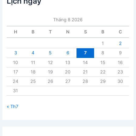
Lịch ngày
b
à
i
Tháng 8 2026
v
i
H
B
T
N
S
B
C
ế
t
1
2
3
4
5
6
7
8
9
10
11
12
13
14
15
16
17
18
19
20
21
22
23
24
25
26
27
28
29
30
31
« Th7