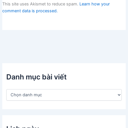
This site uses Akismet to reduce spam.
Learn how your
comment data is processed.
Danh mục bài viết
D
a
n
h
m
ụ
c