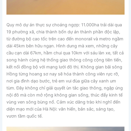
Quy mô dự án thực sự choáng ngợp: 11.000ha trải dài qua
19 phường xã, chia thành bốn dự án thành phần độc lập,
từ đường bộ cao tốc trên cao đến monorail và metro ngầm
dài 45km bên hữu ngạn. Hình dung mà xem, những cây
cầu cạn dài 67km, hầm chui qua 10km với sáu làn xe, tất cả
song hành cùng hệ thống giao thông công cộng tiên tiến,
kết nối đồng bộ với mạng lưới đô thị. Không gian bãi sông
Hồng từng hoang sơ nay sẽ hóa thành công viên rực rỡ,
nơi gia đình dạo bước, trẻ em vui đùa giữa cây xanh um
tùm. Đây không chỉ giải quyết ùn tắc giao thông, ngập úng
nội đô mà còn mở rộng không gian sống, thúc đẩy kinh tế
vùng ven sông bùng nổ. Cảm xúc dâng trào khi nghĩ đến
diện mạo mới của Hà Nội: văn hiến, bản sắc, sáng tạo,
vươn tầm quốc tế.