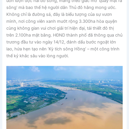
uốn lượn dọc hai bờ sông, mang theo giấc mơ ‘quay mặt ra
sông’ mà bao thế hệ người dân Thủ đô hằng mong ước.
Không chỉ là đường sá, đây là biểu tượng của sự vươn
mình, nơi công viên xanh mướt rộng 3.300ha hòa quyện
cùng không gian vui chơi giải trí hiện đại, tái thiết đô thị
trên 2.100ha mặt bằng. HĐND thành phố đã thông qua chủ
trương đầu tư vào ngày 14/12, đánh dấu bước ngoặt lớn
lao, hứa hẹn tạo nên ‘Kỳ tích sông Hồng’ – một công trình
thế kỷ khắc sâu vào lòng người.