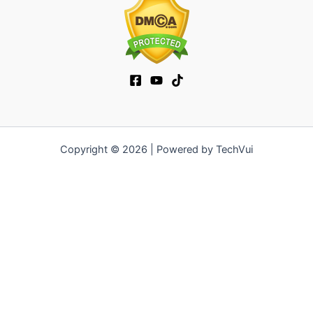
Copyright © 2026 | Powered by TechVui
12bet
|
ra khoi tv
|
mitom
|
truc tiep bong da xoilac
|
FB68
|
b52club
|
fun88
|
go88
|
https://pg999.baby
|
78win
|
hi88
|
Jun88
|
https://kqbd.deal/
|
kèo bóng đá
|
ok9 lin
|
IWIN
|
sky88
|
game bắn cá đổi thưởng
|
kèo nhà cái
|
tỷ lệ kèo
|
66club
|
188bet
|
hi 88
|
Nowgoal
|
7m
|
90p
|
LC88
|
8kbet
|
bet88
|
f168
|
kèo
bóng đá
|
rikvip
|
Jun88
|
kèo bóng đá hôm nay
|
xoilac
|
https://okvipno1.com/
|
78win
|
https://vn88.cn.com/
|
F8BET
|
sun win
|
789bet
|
https://vin777.jp.net/
|
b52club
|
F8BET
|
Tải
Go88
|
hitclub
|
https://keonhacai55.mobile/
|
7m
|