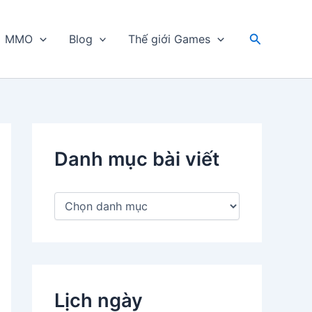
Tìm
MMO
Blog
Thế giới Games
kiếm
Danh mục bài viết
D
a
n
h
m
ụ
c
Lịch ngày
b
à