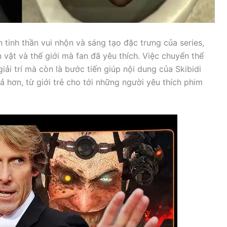
 tinh thần vui nhộn và sáng tạo đặc trưng của series,
 vật và thế giới mà fan đã yêu thích. Việc chuyển thể
ải trí mà còn là bước tiến giúp nội dung của Skibidi
ả hơn, từ giới trẻ cho tới những người yêu thích phim