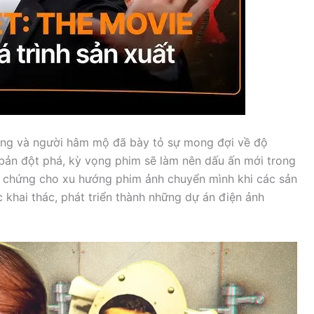
ạng và người hâm mộ đã bày tỏ sự mong đợi về độ
 bản đột phá, kỳ vọng phim sẽ làm nên dấu ấn mới trong
inh chứng cho xu hướng phim ảnh chuyển mình khi các sản
 khai thác, phát triển thành những dự án điện ảnh