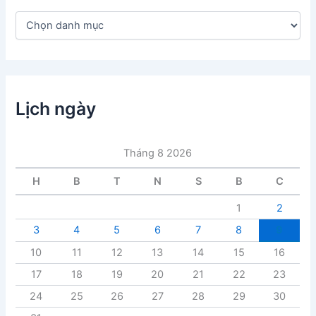
D
a
n
h
m
ụ
c
Lịch ngày
b
à
i
Tháng 8 2026
v
i
H
B
T
N
S
B
C
ế
t
1
2
3
4
5
6
7
8
9
10
11
12
13
14
15
16
17
18
19
20
21
22
23
24
25
26
27
28
29
30