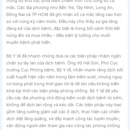
trong đó khu vực phía Nam chiếm hơn 70% tổng số ca
mắc. Các địa phương như Bến Tre, Tây Ninh, Long An,
Đồng Nai và TP HCM đã ghi nhận số ca mắc tăng cao hơn
so với cùng kỳ năm trước. Điều này cho thấy sự gia tăng
đáng kể của dịch bệnh, đặc biệt là trong bối cảnh thời tiết
nóng ẩm và mưa nhiều – điều kiện lý tưởng cho muỗi
truyền bệnh phát triển.
Bộ Y tế đã nhanh chóng đưa ra các biện pháp nhằm ngăn
chặn sự lây lan của dịch bệnh. Ông Võ Hải Sơn, Phó Cục
trưởng Cục Phòng bệnh, Bộ Y tế, nhấn mạnh rằng dịch sốt
xuất huyết hiện vẫn nằm trong tầm kiểm soát, nhưng nguy
cơ bùng phát trong thời gian tới là rất lớn nếu không triển
khai kịp thời các biện pháp phòng chống. Bộ Y tế đã yêu
cầu các địa phương chủ động kiểm soát dịch bệnh từ sớm,
không để dịch lan rộng và kéo dài. Các biện pháp này bao
gồm tăng cường giám sát các ổ dịch, thực hiện các chiến
dịch diệt lăng quăng, và đẩy mạnh công tác tuyên truyền,
vận động người dân tham gia vào công tác phòng chống