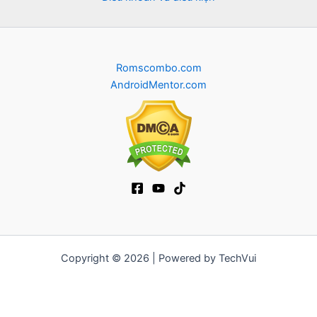
Romscombo.com
AndroidMentor.com
Copyright © 2026 | Powered by TechVui
12bet
|
ra khoi tv
|
mitom
|
truc tiep bong da xoilac
|
FB68
|
b52club
|
fun88
|
go88
|
https://pg999.baby
|
78win
|
hi88
|
Jun88
|
https://kqbd.deal/
|
kèo bóng đá
|
ok9 lin
|
IWIN
|
sky88
|