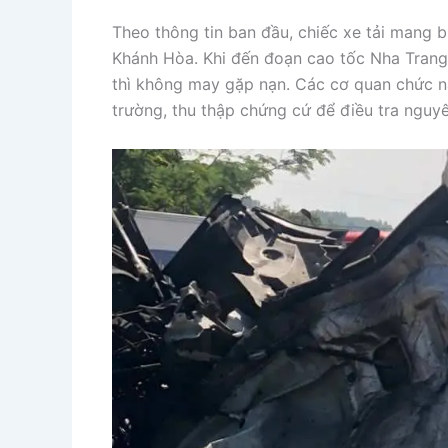
Theo thông tin ban đầu, chiếc xe tải mang 
Khánh Hòa. Khi đến đoạn cao tốc Nha Trang
thì không may gặp nạn. Các cơ quan chức n
trường, thu thập chứng cứ để điều tra nguyê