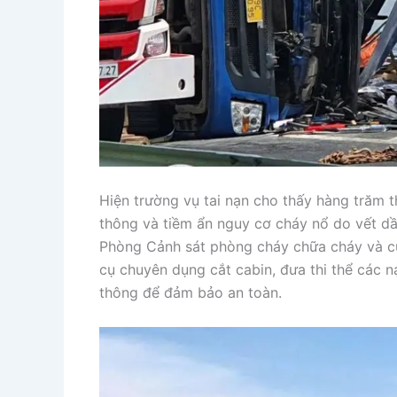
Hiện trường vụ tai nạn cho thấy hàng trăm t
thông và tiềm ẩn nguy cơ cháy nổ do vết d
Phòng Cảnh sát phòng cháy chữa cháy và c
cụ chuyên dụng cắt cabin, đưa thi thể các n
thông để đảm bảo an toàn.