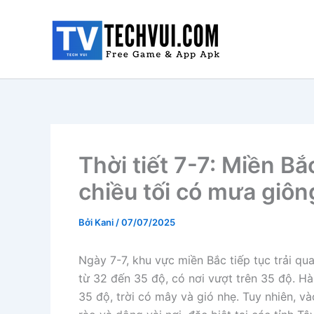
Nhảy
tới
nội
dung
Thời tiết 7-7: Miền B
chiều tối có mưa giôn
Bởi
Kani
/
07/07/2025
Ngày 7-7, khu vực miền Bắc tiếp tục trải q
từ 32 đến 35 độ, có nơi vượt trên 35 độ. H
35 độ, trời có mây và gió nhẹ. Tuy nhiên, v