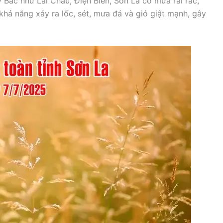
ây Bắc như Lai Châu, Điện Biên, Sơn La có mưa rải rác,
hả năng xảy ra lốc, sét, mưa đá và gió giật mạnh, gây