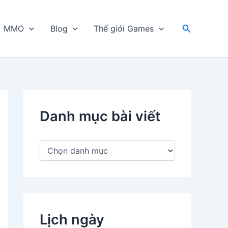
Tìm
MMO
Blog
Thế giới Games
kiếm
Danh mục bài viết
D
a
n
h
m
ụ
c
Lịch ngày
b
à