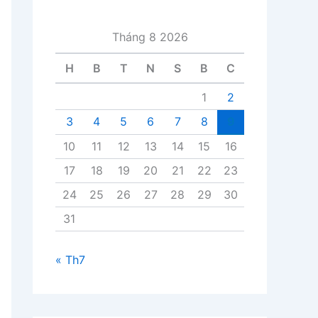
i
v
Tháng 8 2026
i
ế
H
B
T
N
S
B
C
t
1
2
3
4
5
6
7
8
9
10
11
12
13
14
15
16
17
18
19
20
21
22
23
24
25
26
27
28
29
30
31
« Th7