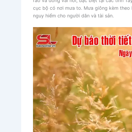
rào và dông vài nơi, đặc biệt tại các tỉnh T
cục bộ có nơi mưa to. Mưa giông kèm theo k
nguy hiểm cho người dân và tài sản.