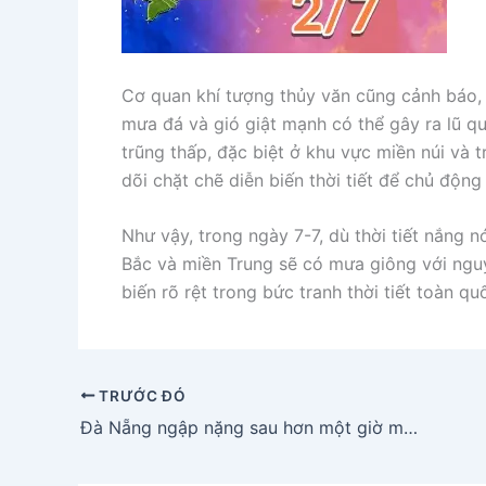
Cơ quan khí tượng thủy văn cũng cảnh báo,
mưa đá và gió giật mạnh có thể gây ra lũ qu
trũng thấp, đặc biệt ở khu vực miền núi và 
dõi chặt chẽ diễn biến thời tiết để chủ độn
Như vậy, trong ngày 7-7, dù thời tiết nắng 
Bắc và miền Trung sẽ có mưa giông với nguy
biến rõ rệt trong bức tranh thời tiết toàn qu
TRƯỚC ĐÓ
Đà Nẵng ngập nặng sau hơn một giờ mưa lớn: Người dân vất vả dắt xe qua vùng ngập