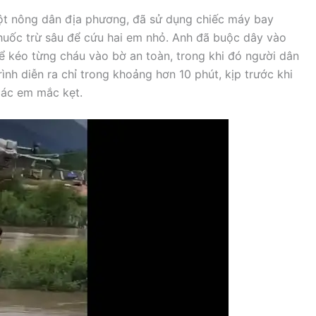
ột nông dân địa phương, đã sử dụng chiếc máy bay
huốc trừ sâu để cứu hai em nhỏ. Anh đã buộc dây vào
ể kéo từng cháu vào bờ an toàn, trong khi đó người dân
ình diễn ra chỉ trong khoảng hơn 10 phút, kịp trước khi
các em mắc kẹt.