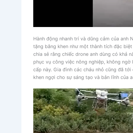
Hành động nhanh trí và dũng cảm của anh N
tặng bằng khen như một thành tích đặc biệt
chia sẻ rằng chiếc drone anh dùng có khả 
phục vụ công việc nông nghiệp, không ngờ l
cấp này. Gia đình các cháu nhỏ cũng đã tới
khen ngợi cho sự sáng tạo và bản lĩnh của a