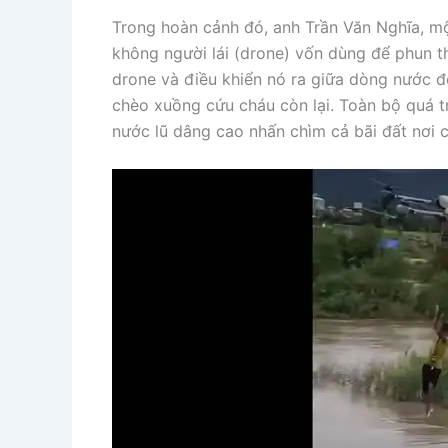
Trong hoàn cảnh đó, anh Trần Văn Nghĩa, m
không người lái (drone) vốn dùng để phun t
drone và điều khiển nó ra giữa dòng nước đ
chèo xuồng cứu cháu còn lại. Toàn bộ quá tr
nước lũ dâng cao nhấn chìm cả bãi đất nơi 