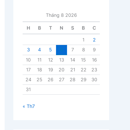
i
v
Tháng 8 2026
i
ế
H
B
T
N
S
B
C
t
1
2
3
4
5
6
7
8
9
10
11
12
13
14
15
16
17
18
19
20
21
22
23
24
25
26
27
28
29
30
31
« Th7