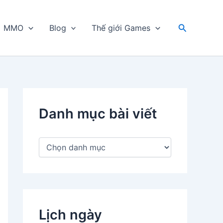
Tìm
MMO
Blog
Thế giới Games
kiếm
Danh mục bài viết
D
a
n
h
m
ụ
c
Lịch ngày
b
à