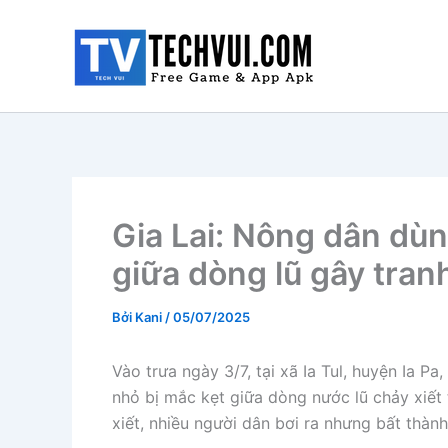
Nhảy
tới
nội
dung
Gia Lai: Nông dân dùn
giữa dòng lũ gây tranh
Bởi
Kani
/
05/07/2025
Vào trưa ngày 3/7, tại xã Ia Tul, huyện Ia Pa,
nhỏ bị mắc kẹt giữa dòng nước lũ chảy xiết
xiết, nhiều người dân bơi ra nhưng bất thà