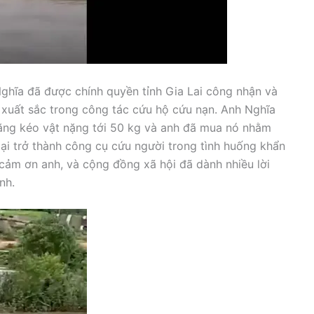
ghĩa đã được chính quyền tỉnh Gia Lai công nhận và
 xuất sắc trong công tác cứu hộ cứu nạn. Anh Nghĩa
năng kéo vật nặng tới 50 kg và anh đã mua nó nhằm
ại trở thành công cụ cứu người trong tình huống khẩn
 cảm ơn anh, và cộng đồng xã hội đã dành nhiều lời
nh.