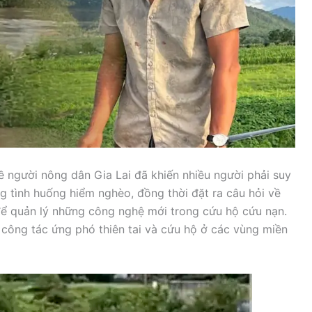
về người nông dân Gia Lai đã khiến nhiều người phải suy
 tình huống hiểm nghèo, đồng thời đặt ra câu hỏi về
 để quản lý những công nghệ mới trong cứu hộ cứu nạn.
 công tác ứng phó thiên tai và cứu hộ ở các vùng miền