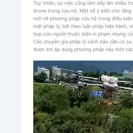
Tuy nhiên, sự việc cũng làm dấy lên nhiều t
drone trong cứu hộ. Một số ý kiến cho rằng
mới về phương pháp cứu hộ trong điều kiện 
mặt pháp lý, bởi theo luật pháp hiện hành, 
hợp cứu người thuộc diện vi phạm nhưng có 
Các chuyên gia pháp lý cảnh báo cần có sự
được khi áp dụng phương pháp này một cách