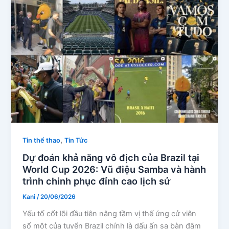
,
Tin thể thao
Tin Tức
Dự đoán khả năng vô địch của Brazil tại
World Cup 2026: Vũ điệu Samba và hành
trình chinh phục đỉnh cao lịch sử
Kani
/
20/06/2026
Yếu tố cốt lõi đầu tiên nâng tầm vị thế ứng cử viên
số một của tuyển Brazil chính là dấu ấn sa bàn đậm