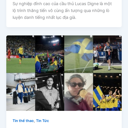
Sự nghiệp đỉnh cao của cầu thủ Lucas Digne là một
lộ trình thăng tiến vô cùng ấn tượng qua những lò
luyện danh tiếng nhất lục địa già.
,
Tin thể thao
Tin Tức