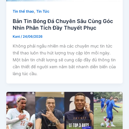
,
Tin thể thao
Tin Tức
Bản Tin Bóng Đá Chuyên Sâu Cùng Góc
Nhìn Phân Tích Đầy Thuyết Phục
Kani
/
24/06/2026
Không phải ngẫu nhiên mà các chuyên mục tin tức
thể thao luôn thu hút lượng truy cập lớn mỗi ngày.
Một bản tin chất lượng sẽ cung cấp đầy đủ thông tin
cần thiết để người xem nắm bắt nhanh diễn biến của
làng túc cầu.