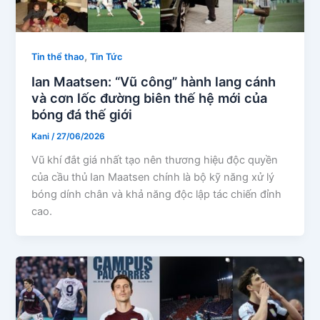
,
Tin thể thao
Tin Tức
Ian Maatsen: “Vũ công” hành lang cánh
và cơn lốc đường biên thế hệ mới của
bóng đá thế giới
Kani
/
27/06/2026
Vũ khí đắt giá nhất tạo nên thương hiệu độc quyền
của cầu thủ Ian Maatsen chính là bộ kỹ năng xử lý
bóng dính chân và khả năng độc lập tác chiến đỉnh
cao.