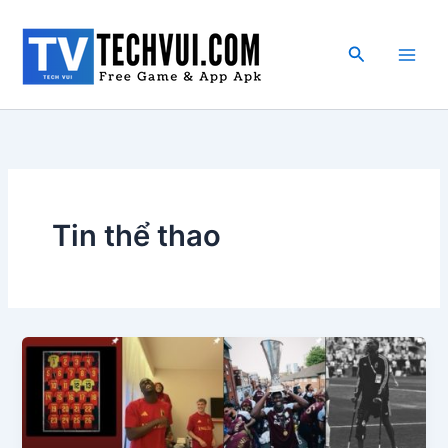
Nhảy
tới
Tìm
nội
kiếm
dung
Tin thể thao