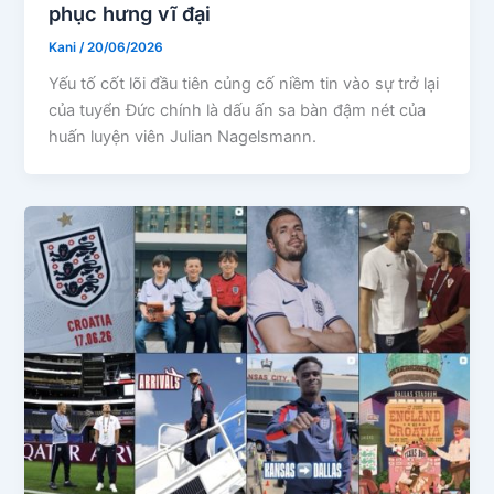
phục hưng vĩ đại
Kani
/
20/06/2026
Yếu tố cốt lõi đầu tiên củng cố niềm tin vào sự trở lại
của tuyển Đức chính là dấu ấn sa bàn đậm nét của
huấn luyện viên Julian Nagelsmann.