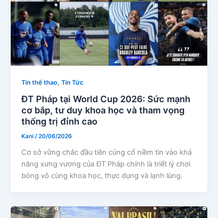
,
Tin thể thao
Tin Tức
ĐT Pháp tại World Cup 2026: Sức mạnh
cơ bắp, tư duy khoa học và tham vọng
thống trị đỉnh cao
Kani
/
20/06/2026
Cơ sở vững chắc đầu tiên củng cố niềm tin vào khả
năng xưng vương của ĐT Pháp chính là triết lý chơi
bóng vô cùng khoa học, thực dụng và lạnh lùng.