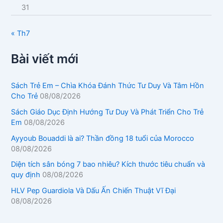
31
« Th7
Bài viết mới
Sách Trẻ Em – Chìa Khóa Đánh Thức Tư Duy Và Tâm Hồn
Cho Trẻ
08/08/2026
Sách Giáo Dục Định Hướng Tư Duy Và Phát Triển Cho Trẻ
Em
08/08/2026
Ayyoub Bouaddi là ai? Thần đồng 18 tuổi của Morocco
08/08/2026
Diện tích sân bóng 7 bao nhiêu? Kích thước tiêu chuẩn và
quy định
08/08/2026
HLV Pep Guardiola Và Dấu Ấn Chiến Thuật Vĩ Đại
08/08/2026