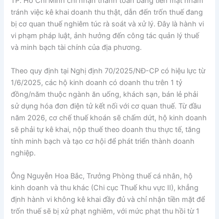
TP. Hồ Chí Minh chỉ nhận thanh toán bằng tiền mặt nhằm
tránh việc kê khai doanh thu thật, dẫn đến trốn thuế đang
bị cơ quan thuế nghiêm túc rà soát và xử lý. Đây là hành vi
vi phạm pháp luật, ảnh hưởng đến công tác quản lý thuế
và minh bạch tài chính của địa phương.
Theo quy định tại Nghị định 70/2025/NĐ-CP có hiệu lực từ
1/6/2025, các hộ kinh doanh có doanh thu trên 1 tỷ
đồng/năm thuộc ngành ăn uống, khách sạn, bán lẻ phải
sử dụng hóa đơn điện tử kết nối với cơ quan thuế. Từ đầu
năm 2026, cơ chế thuế khoán sẽ chấm dứt, hộ kinh doanh
sẽ phải tự kê khai, nộp thuế theo doanh thu thực tế, tăng
tính minh bạch và tạo cơ hội để phát triển thành doanh
nghiệp.
Ông Nguyễn Hoa Bắc, Trưởng Phòng thuế cá nhân, hộ
kinh doanh và thu khác (Chi cục Thuế khu vực II), khẳng
định hành vi không kê khai đầy đủ và chỉ nhận tiền mặt để
trốn thuế sẽ bị xử phạt nghiêm, với mức phạt thu hồi từ 1