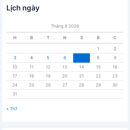
c
Lịch ngày
b
à
i
Tháng 8 2026
v
i
H
B
T
N
S
B
C
ế
t
1
2
3
4
5
6
7
8
9
10
11
12
13
14
15
16
17
18
19
20
21
22
23
24
25
26
27
28
29
30
31
« Th7