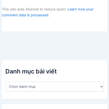
This site uses Akismet to reduce spam.
Learn how your
comment data is processed.
Danh mục bài viết
D
a
n
h
m
ụ