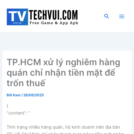
Nhảy
tới
Tìm
nội
kiếm
dung
TP.HCM xử lý nghiêm hàng
quán chỉ nhận tiền mặt để
trốn thuế
Bởi
Kani
/
28/06/2025
{
“content”: “
Tình trạng nhiều hàng quán, hộ kinh doanh trên địa bàn