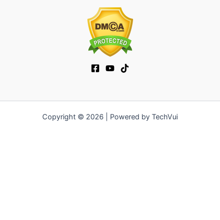
Copyright © 2026 | Powered by TechVui
12bet
|
socolive tv
|
ra khoi tv
|
mitom
|
truc tiep bong da xoilac
|
FB68
|
b52club
|
fun88
|
go88
|
fly88
|
https://pg999.baby
|
78win
|
hi88
|
Jun88
|
https://kqbd.deal/
|
kèo bóng đá
|
ok9 lin
|
IWIN
|
sky88
|
game bắn cá đổi thưởng
|
kèo nhà cái
|
tỷ lệ kèo
|
66club
|
188bet
|
hi 88
|
Nowgoal
|
7m
|
90p
|
LC88
|
8kbet
|
bet88
|
f168
|
kèo bóng đá
|
rikvip
|
Jun88
|
kèo bóng đá hôm
nay
|
xoilac
|
https://okvipno1.com/
|
78win
|
https://vn88.cn.com/
|
F8BET
|
sun win
|
789bet
|