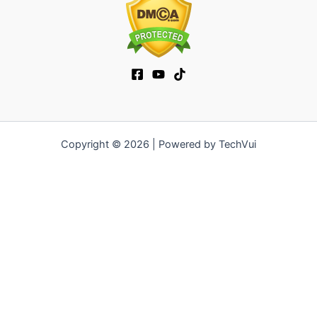
Copyright © 2026 | Powered by TechVui
12bet
|
ra khoi tv
|
mitom
|
truc tiep bong da xoilac
|
FB68
|
b52club
|
fun88
|
go88
|
https://pg999.baby
|
78win
|
hi88
|
Jun88
|
https://kqbd.deal/
|
kèo bóng đá
|
ok9 lin
|
IWIN
|
sky88
|
game bắn cá đổi thưởng
|
kèo nhà cái
|
tỷ lệ kèo
|
66club
|
188bet
|
hi 88
|
Nowgoal
|
7m
|
90p
|
LC88
|
8kbet
|
bet88
|
f168
|
kèo
bóng đá
|
rikvip
|
Jun88
|
kèo bóng đá hôm nay
|
xoilac
|
https://okvipno1.com/
|
78win
|
https://vn88.cn.com/
|
F8BET
|
sun win
|
789bet
|
https://vin777.jp.net/
|
b52club
|
F8BET
|
Tải
Go88
|
hitclub
|
https://keonhacai55.mobile/
|
7m
|
https://cakhiatvcc.tv/
|
OPEN88.COM
|
https://v9bet.website/
|