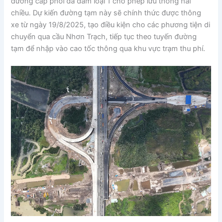
đường cấp phối đá dăm loại 1 cho phép lưu thông hai
chiều. Dự kiến đường tạm này sẽ chính thức được thông
xe từ ngày 19/8/2025, tạo điều kiện cho các phương tiện di
chuyển qua cầu Nhơn Trạch, tiếp tục theo tuyến đường
tạm để nhập vào cao tốc thông qua khu vực trạm thu phí.