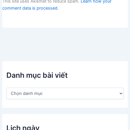
This site uses Akismet to reduce spam.
Learn how your
comment data is processed.
Danh mục bài viết
D
a
n
h
m
ụ
c
Lịch ngày