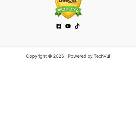
Copyright © 2026 | Powered by TechVui
12bet
|
ra khoi tv
|
mitom
|
truc tiep bong da xoilac
|
FB68
|
b52club
|
fun88
|
go88
|
https://pg999.baby
|
78win
|
hi88
|
Jun88
|
https://kqbd.deal/
|
kèo bóng đá
|
ok9 lin
|
IWIN
|
sky88
|
game bắn cá đổi thưởng
|
kèo nhà cái
|
tỷ lệ kèo
|
66club
|
188bet
|
hi 88
|
Nowgoal
|
7m
|
90p
|
LC88
|
8kbet
|
bet88
|
f168
|
kèo
bóng đá
|
rikvip
|
Jun88
|
kèo bóng đá hôm nay
|
xoilac
|
https://okvipno1.com/
|
78win
|
https://vn88.cn.com/
|
F8BET
|
sun win
|
789bet
|
https://vin777.jp.net/
|
b52club
|
F8BET
|
Tải
Go88
|
hitclub
|
https://keonhacai55.mobile/
|
7m
|
https://cakhiatvcc.tv/
|
OPEN88.COM
|
https://v9bet.website/
|