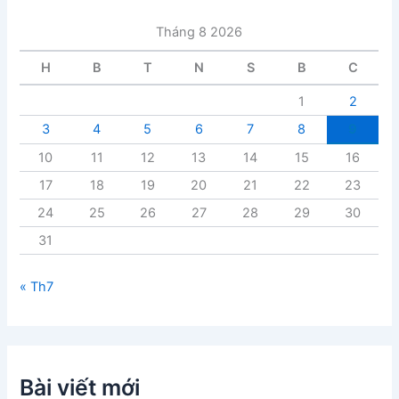
à
i
Tháng 8 2026
v
i
H
B
T
N
S
B
C
ế
t
1
2
3
4
5
6
7
8
9
10
11
12
13
14
15
16
17
18
19
20
21
22
23
24
25
26
27
28
29
30
31
« Th7
Bài viết mới