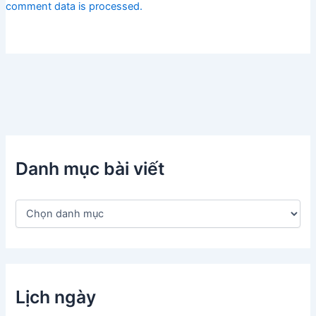
comment data is processed.
Danh mục bài viết
D
a
n
h
m
ụ
c
Lịch ngày
b