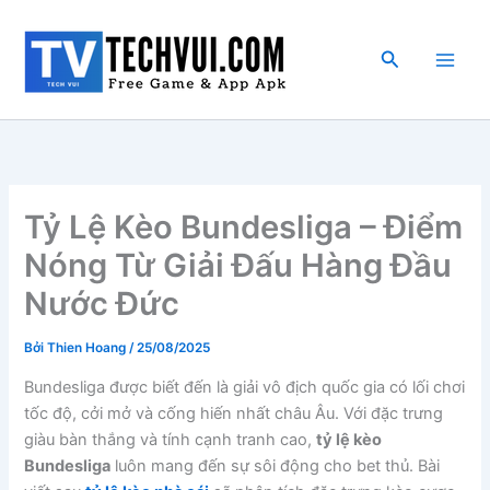
Nhảy
tới
Tìm
nội
kiếm
dung
Tỷ Lệ Kèo Bundesliga – Điểm
Nóng Từ Giải Đấu Hàng Đầu
Nước Đức
Bởi
Thien Hoang
/
25/08/2025
Bundesliga được biết đến là giải vô địch quốc gia có lối chơi
tốc độ, cởi mở và cống hiến nhất châu Âu. Với đặc trưng
giàu bàn thắng và tính cạnh tranh cao,
tỷ lệ kèo
Bundesliga
luôn mang đến sự sôi động cho bet thủ. Bài