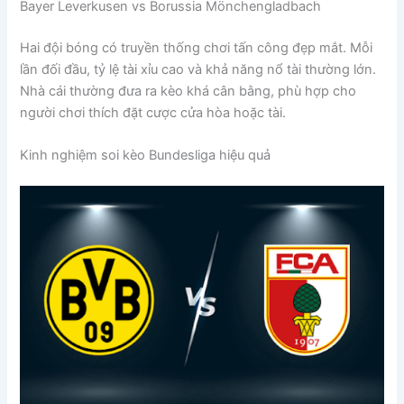
Bayer Leverkusen vs Borussia Mönchengladbach
Hai đội bóng có truyền thống chơi tấn công đẹp mắt. Mỗi
lần đối đầu, tỷ lệ tài xỉu cao và khả năng nổ tài thường lớn.
Nhà cái thường đưa ra kèo khá cân bằng, phù hợp cho
người chơi thích đặt cược cửa hòa hoặc tài.
Kinh nghiệm soi kèo Bundesliga hiệu quả