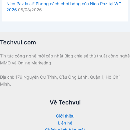
Nico Paz là ai? Phong cách chơi bóng của Nico Paz tại WC
2026
05/08/2026
Techvui.com
Tin tức công nghệ mới cập nhật Blog chia sẻ thủ thuật công nghệ
MMO và Online Marketing
Địa chỉ: 179 Nguyễn Cư Trinh, Cầu Ông Lãnh, Quận 1, Hồ Chí
Minh.
Về Techvui
Giới thiệu
Liên hệ