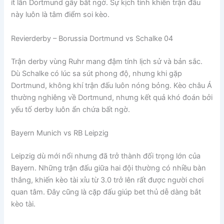
ít lần Dortmund gây bất ngờ. Sự kịch tính khiến trận đấu
này luôn là tâm điểm soi kèo.
Revierderby – Borussia Dortmund vs Schalke 04
Trận derby vùng Ruhr mang đậm tính lịch sử và bản sắc.
Dù Schalke có lúc sa sút phong độ, nhưng khi gặp
Dortmund, không khí trận đấu luôn nóng bỏng. Kèo châu Á
thường nghiêng về Dortmund, nhưng kết quả khó đoán bởi
yếu tố derby luôn ẩn chứa bất ngờ.
Bayern Munich vs RB Leipzig
Leipzig dù mới nổi nhưng đã trở thành đối trọng lớn của
Bayern. Những trận đấu giữa hai đội thường có nhiều bàn
thắng, khiến kèo tài xỉu từ 3.0 trở lên rất được người chơi
quan tâm. Đây cũng là cặp đấu giúp bet thủ dễ dàng bắt
kèo tài.