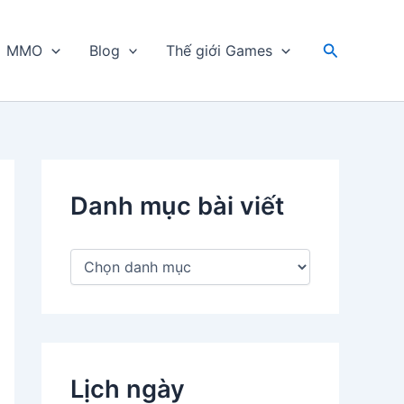
Tìm
MMO
Blog
Thế giới Games
kiếm
Danh mục bài viết
D
a
n
h
m
ụ
c
Lịch ngày
b
à