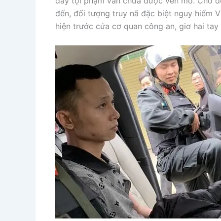
dây tội phạm vẫn chưa được vén mở. Cho đế
đến, đối tượng truy nã đặc biệt nguy hiểm V
hiện trước cửa cơ quan công an, giơ hai tay 