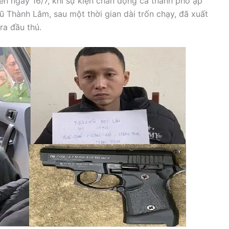
n ngày 16/7, khi sự kiện chấn động cả thành phố ập
ũ Thành Lâm, sau một thời gian dài trốn chạy, đã xuất
ra đầu thú.