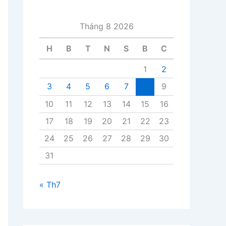
i
v
Tháng 8 2026
i
ế
H
B
T
N
S
B
C
t
1
2
3
4
5
6
7
8
9
10
11
12
13
14
15
16
17
18
19
20
21
22
23
24
25
26
27
28
29
30
31
« Th7