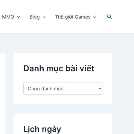
Tìm
MMO
Blog
Thế giới Games
kiếm
Danh mục bài viết
D
a
n
h
m
ụ
c
Lịch ngày
b
à