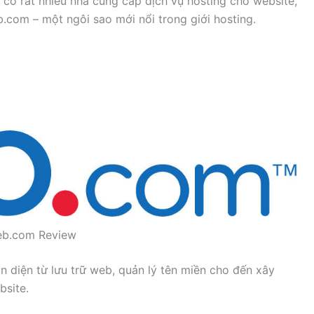
ay có rất nhiều nhà cung cấp dịch vụ hosting cho website,
b.com – một ngôi sao mới nổi trong giới hosting.
b.com Review
 diện từ lưu trữ web, quản lý tên miền cho đến xây
bsite.