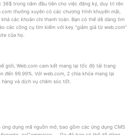
38$ trong năm đầu tiên cho việc đăng ký, duy trì tên
eb.com thường xuyên có các chương trình khuyến mãi,
 khá các khoản chi thanh toán. Bạn có thể dễ dàng tìm
o các công cụ tìm kiếm với key “giảm giá từ web.com”
ite của họ.
hế giới, Web.com cam kết mang lại tốc độ tải trang
lên đến 99.99%. Với web.com, 2 chìa khóa mang lại
h hàng và dịch vụ chăm sóc tốt.
25 ứng dụng mã nguồn mở, bao gồm các ứng dụng CMS
, Magento, osCommerce, … Do đó bạn có thể dễ dàng