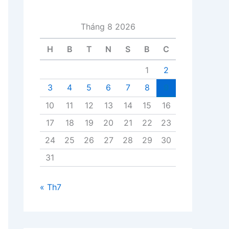
i
v
Tháng 8 2026
i
ế
H
B
T
N
S
B
C
t
1
2
3
4
5
6
7
8
9
10
11
12
13
14
15
16
17
18
19
20
21
22
23
24
25
26
27
28
29
30
31
« Th7