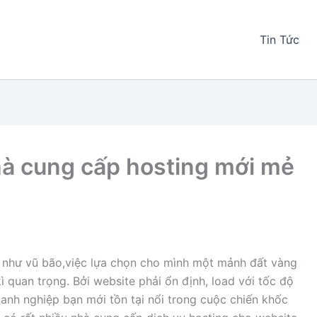
Tin Tức
à cung cấp hosting mới mẻ
ển như vũ bão,việc lựa chọn cho mình một mảnh đất vàng
ì quan trọng. Bởi website phải ổn định, load với tốc độ
oanh nghiệp bạn mới tồn tại nổi trong cuộc chiến khốc