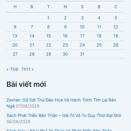
à
H
B
T
N
S
B
C
i
v
1
2
3
4
5
i
6
7
8
9
10
11
12
ế
t
13
14
15
16
17
18
19
20
21
22
23
24
25
26
27
28
29
30
31
« Th9
Th11 »
Bài viết mới
Zevran: Gã Sát Thủ Đào Hoa Và Hành Trình Tìm Lại Bản
Ngã
07/08/2026
Sách Phát Triển Bản Thân – Giá Trị Và Tư Duy Thời Đại Mới
06/08/2026