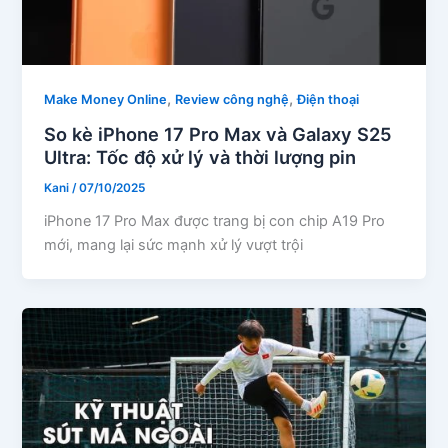
,
,
Make Money Online
Review công nghệ
Điện thoại
So kè iPhone 17 Pro Max và Galaxy S25
Ultra: Tốc độ xử lý và thời lượng pin
Kani
/
07/10/2025
iPhone 17 Pro Max được trang bị con chip A19 Pro
mới, mang lại sức mạnh xử lý vượt trội