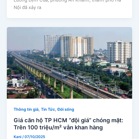
Nội đã xảy ra
,
,
Thông tin giá
Tin Tức
Đời sống
Giá căn hộ TP HCM “đội giá” chóng mặt:
Trên 100 triệu/m² vẫn khan hàng
Kani
/
07/10/2025