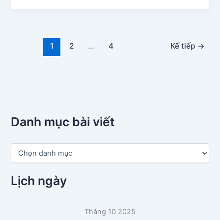
1
2
…
4
Kế tiếp
→
Danh mục bài viết
D
a
n
h
Lịch ngày
m
ụ
c
Tháng 10 2025
b