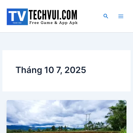
Nhảy
tới
Tìm
nội
kiếm
dung
Tháng 10 7, 2025