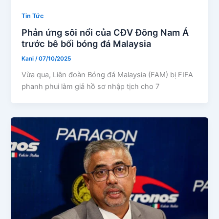
Tin Tức
Phản ứng sôi nổi của CĐV Đông Nam Á
trước bê bối bóng đá Malaysia
Kani
/
07/10/2025
Vừa qua, Liên đoàn Bóng đá Malaysia (FAM) bị FIFA
phanh phui làm giả hồ sơ nhập tịch cho 7